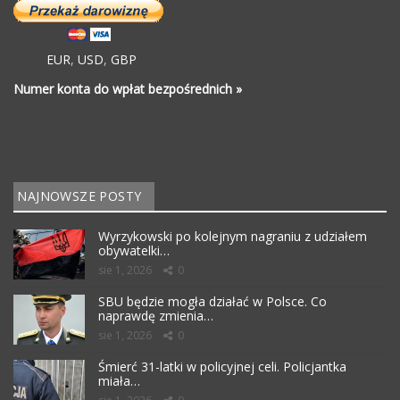
EUR
,
USD
,
GBP
Numer konta do wpłat bezpośrednich »
NAJNOWSZE POSTY
Wyrzykowski po kolejnym nagraniu z udziałem
obywatelki…
sie 1, 2026
0
SBU będzie mogła działać w Polsce. Co
naprawdę zmienia…
sie 1, 2026
0
Śmierć 31-latki w policyjnej celi. Policjantka
miała…