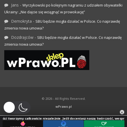
Jans
-
Wyrzykowski po kolejnym nagraniu z udziałem obywatelki
Ukrainy: „Nie dajcie się wciągnąć w prowokację”
Demokryta
-
SBU będzie mogła działać w Polsce. Co naprawdę
zmienia nowa umowa?
Dozdrajców
-
SBU będzie mogła działać w Polsce. Co naprawdę
zmienia nowa umowa?
© 2026 - All Rights Reserved.
wPrawo.pl
×
ści tworzymy całkowicie niezależnie. Jeśli doceniasz naszą twórczość, wesprzyj j