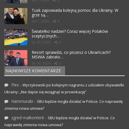
sie 1, 2026
0
Tusk zapowiada kolejną pomoc dla Ukrainy. W
grze są…
sie 1, 2026
0
Światełko nadziei? Coraz więcej Polaków
sceptycznych…
lip 30, 2026
0
Resort sprawdzi, co piszesz o Ukraińcach?
MSWiA zabrało…
lip 30, 2026
0
NAJNOWSZE KOMENTARZE
Flex
-
Wyrzykowski po kolejnym nagraniu z udziałem obywatelki
Ukrainy: „Nie dajcie się wciągnąć w prowokację”
Hammurabi
-
SBU będzie mogła działać w Polsce. Co naprawdę
zmienia nowa umowa?
zgred malkontent
-
SBU będzie mogła działać w Polsce. Co
naprawdę zmienia nowa umowa?