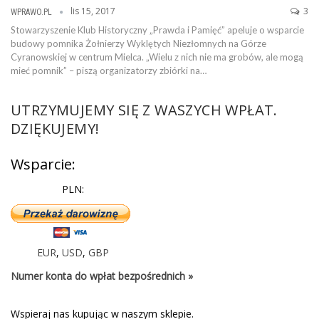
lis 15, 2017
3
WPRAWO.PL
Stowarzyszenie Klub Historyczny „Prawda i Pamięć” apeluje o wsparcie
budowy pomnika Żołnierzy Wyklętych Niezłomnych na Górze
Cyranowskiej w centrum Mielca. „Wielu z nich nie ma grobów, ale mogą
mieć pomnik” – piszą organizatorzy zbiórki na…
UTRZYMUJEMY SIĘ Z WASZYCH WPŁAT.
DZIĘKUJEMY!
Wsparcie:
PLN:
EUR
,
USD
,
GBP
Numer konta do wpłat bezpośrednich »
Wspieraj nas kupując w naszym sklepie.