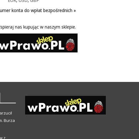
EUR
,
USD
,
GBP
umer konta do wpłat bezpośrednich »
spieraj nas kupując w naszym sklepie.
arzucił
m. Burza
w z