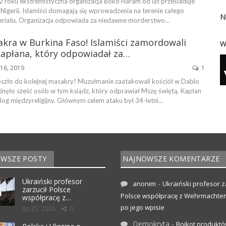
2 roku ekstremistyczna organizacja Boko Haram od lat prześladuje
j Nigerii. Islamiści domagają się wprowadzenia na terenie całego
N
ariatu. Organizacja odpowiada za niedawne morderstwo…
kra w Burkina Faso! Islamiści zamordowali
W
kapłana, który odpowiadał za…
16, 2019
1
szło do kolejnej masakry! Muzułmanie zaatakowali kościół w Dablo
ginęło sześć osób w tym ksiądz, który odprawiał Mszę świętą. Kapłan
log międzyreligijny. Głównym celem ataku był 34-letni…
WSZE POSTY
NAJNOWSZE KOMENTARZE
Ukraiński profesor
-
anonim
Ukraiński profesor z
zarzucił Polsce
Polsce współpracę z Wehrmachte
współpracę z…
po jego wpisie
lip 25, 2026
0
Demokryta
-
Bojkot produktó