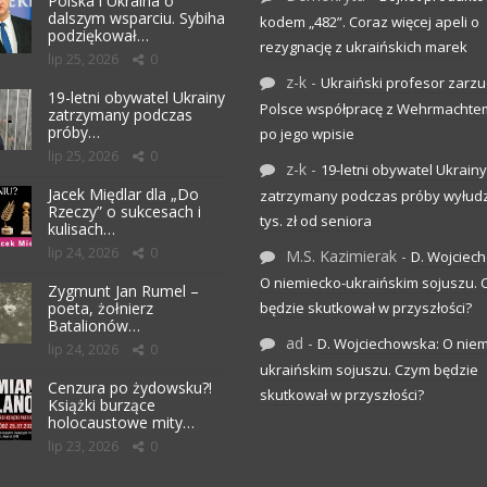
Polska i Ukraina o
dalszym wsparciu. Sybiha
kodem „482”. Coraz więcej apeli o
podziękował…
rezygnację z ukraińskich marek
lip 25, 2026
0
z-k
-
Ukraiński profesor zarzuc
19-letni obywatel Ukrainy
Polsce współpracę z Wehrmachte
zatrzymany podczas
próby…
po jego wpisie
lip 25, 2026
0
z-k
-
19-letni obywatel Ukrainy
Jacek Międlar dla „Do
zatrzymany podczas próby wyłudz
Rzeczy” o sukcesach i
tys. zł od seniora
kulisach…
lip 24, 2026
0
M.S. Kazimierak
-
D. Wojciec
O niemiecko-ukraińskim sojuszu.
Zygmunt Jan Rumel –
poeta, żołnierz
będzie skutkował w przyszłości?
Batalionów…
ad
-
D. Wojciechowska: O niem
lip 24, 2026
0
ukraińskim sojuszu. Czym będzie
Cenzura po żydowsku?!
skutkował w przyszłości?
Książki burzące
holocaustowe mity…
lip 23, 2026
0