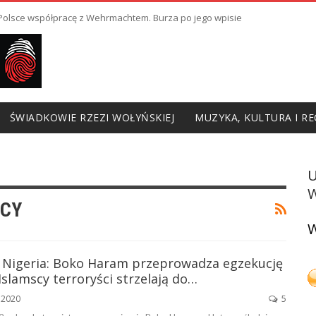
ł Polsce współpracę z Wehrmachtem. Burza po jego wpisie
ŚWIADKOWIE RZEZI WOŁYŃSKIEJ
MUZYKA, KULTURA I RE
W
SCY
W
 Nigeria: Boko Haram przeprowadza egzekucję
 Islamscy terroryści strzelają do…
, 2020
5