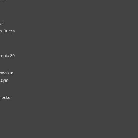
ił
m. Burza
enia 80
howska:
 Czym
iecko-