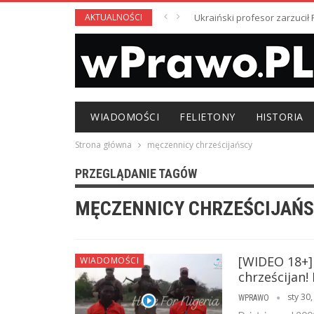
AKTUALNOŚCI
Ukraiński profesor zarzuci
WIADOMOŚCI
FELIETONY
HISTORIA
Strona główna
męczennicy chrześcijańscy
PRZEGLĄDANIE TAGÓW
MĘCZENNICY CHRZEŚCIJAŃ
[WIDEO 18+]
WIADOMOŚCI
chrześcijan!
sty 30
WPRAWO