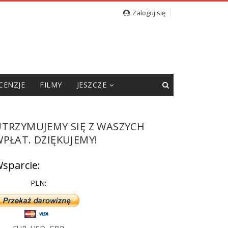
Zaloguj się
CENZJE
FILMY
JESZCZE
UTRZYMUJEMY SIĘ Z WASZYCH
PŁAT. DZIĘKUJEMY!
sparcie:
PLN: