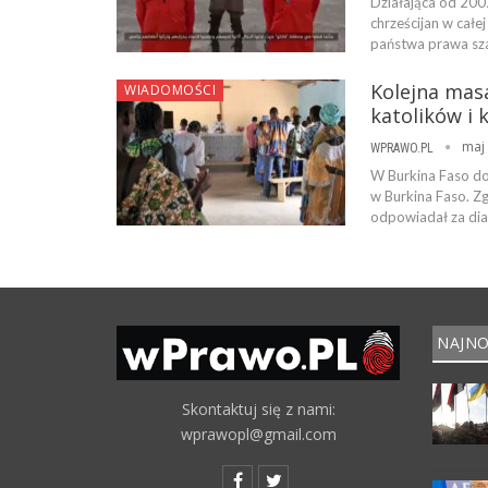
Działająca od 200
chrześcijan w całe
państwa prawa sz
Kolejna masa
WIADOMOŚCI
katolików i 
maj 
WPRAWO.PL
W Burkina Faso do
w Burkina Faso. Z
odpowiadał za dia
NAJNO
Skontaktuj się z nami:
wprawopl@gmail.com