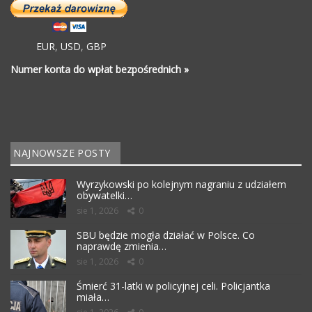
EUR
,
USD
,
GBP
Numer konta do wpłat bezpośrednich »
NAJNOWSZE POSTY
Wyrzykowski po kolejnym nagraniu z udziałem
obywatelki…
sie 1, 2026
0
SBU będzie mogła działać w Polsce. Co
naprawdę zmienia…
sie 1, 2026
0
Śmierć 31-latki w policyjnej celi. Policjantka
miała…