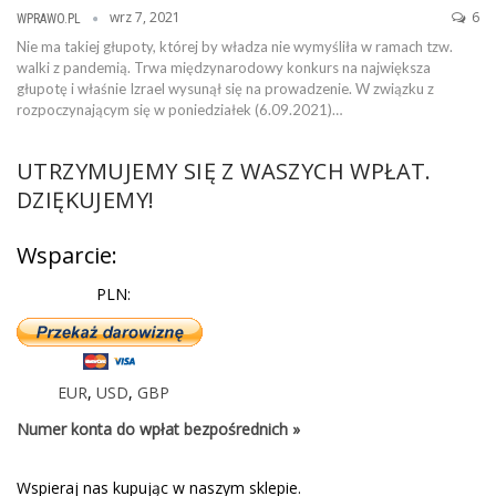
wrz 7, 2021
6
WPRAWO.PL
Nie ma takiej głupoty, której by władza nie wymyśliła w ramach tzw.
walki z pandemią. Trwa międzynarodowy konkurs na największa
głupotę i właśnie Izrael wysunął się na prowadzenie. W związku z
rozpoczynającym się w poniedziałek (6.09.2021)…
UTRZYMUJEMY SIĘ Z WASZYCH WPŁAT.
DZIĘKUJEMY!
Wsparcie:
PLN:
EUR
,
USD
,
GBP
Numer konta do wpłat bezpośrednich »
Wspieraj nas kupując w naszym sklepie.