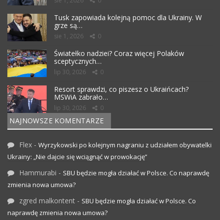
sie 1, 2026
0
Tusk zapowiada kolejną pomoc dla Ukrainy. W
grze są…
sie 1, 2026
0
Światełko nadziei? Coraz więcej Polaków
sceptycznych…
lip 30, 2026
0
Resort sprawdzi, co piszesz o Ukraińcach?
MSWiA zabrało…
lip 30, 2026
0
NAJNOWSZE KOMENTARZE
Flex
-
Wyrzykowski po kolejnym nagraniu z udziałem obywatelki
Ukrainy: „Nie dajcie się wciągnąć w prowokację”
Hammurabi
-
SBU będzie mogła działać w Polsce. Co naprawdę
zmienia nowa umowa?
zgred malkontent
-
SBU będzie mogła działać w Polsce. Co
naprawdę zmienia nowa umowa?