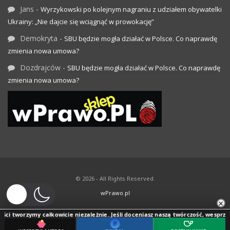
Jans
-
Wyrzykowski po kolejnym nagraniu z udziałem obywatelki
Ukrainy: „Nie dajcie się wciągnąć w prowokację”
Demokryta
-
SBU będzie mogła działać w Polsce. Co naprawdę
zmienia nowa umowa?
Dozdrajców
-
SBU będzie mogła działać w Polsce. Co naprawdę
zmienia nowa umowa?
© 2026 - All Rights Reserved.
wPrawo.pl
×
ci tworzymy całkowicie niezależnie. Jeśli doceniasz naszą twórczość, wesprzyj j