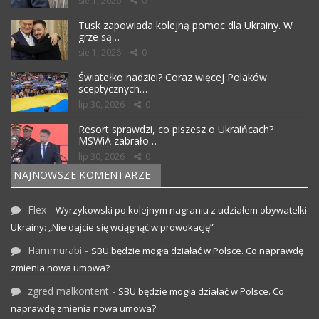
sie 1, 2026
0
Tusk zapowiada kolejną pomoc dla Ukrainy. W
grze są…
sie 1, 2026
0
Światełko nadziei? Coraz więcej Polaków
sceptycznych…
lip 30, 2026
0
Resort sprawdzi, co piszesz o Ukraińcach?
MSWiA zabrało…
lip 30, 2026
0
NAJNOWSZE KOMENTARZE
Flex
-
Wyrzykowski po kolejnym nagraniu z udziałem obywatelki
Ukrainy: „Nie dajcie się wciągnąć w prowokację”
Hammurabi
-
SBU będzie mogła działać w Polsce. Co naprawdę
zmienia nowa umowa?
zgred malkontent
-
SBU będzie mogła działać w Polsce. Co
naprawdę zmienia nowa umowa?