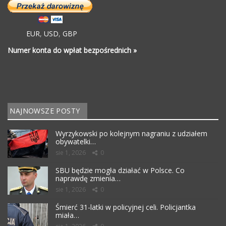
EUR
,
USD
,
GBP
Numer konta do wpłat bezpośrednich »
NAJNOWSZE POSTY
Wyrzykowski po kolejnym nagraniu z udziałem
obywatelki…
sie 1, 2026
0
SBU będzie mogła działać w Polsce. Co
naprawdę zmienia…
sie 1, 2026
0
Śmierć 31-latki w policyjnej celi. Policjantka
miała…