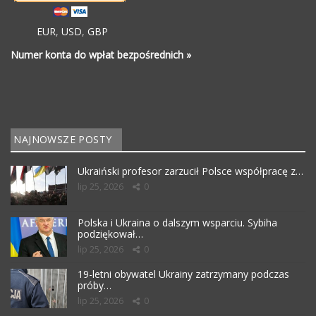
EUR
,
USD
,
GBP
Numer konta do wpłat bezpośrednich »
NAJNOWSZE POSTY
Ukraiński profesor zarzucił Polsce współpracę z…
lip 25, 2026
0
Polska i Ukraina o dalszym wsparciu. Sybiha
podziękował…
lip 25, 2026
0
19-letni obywatel Ukrainy zatrzymany podczas
próby…
lip 25, 2026
0