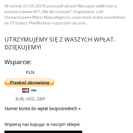
W sobotę (11.05.2019) przeszedł ulicami Warszawy wielki marsz
przeciw ustawie 447 „Nie dla roszczeń”. Organizator, czyli
Stowarzyszenie Marsz Niepodległości, oszacowało liczbę uczestników
na 20 tysięcy. Manifestacja rozpoczęło się pod…
UTRZYMUJEMY SIĘ Z WASZYCH WPŁAT.
DZIĘKUJEMY!
Wsparcie:
PLN:
EUR
,
USD
,
GBP
Numer konta do wpłat bezpośrednich »
Wspieraj nas kupując w naszym sklepie.