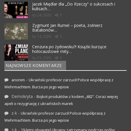
Jacek Międlar dla „Do Rzeczy” o sukcesach i
kulisach…
lip 24, 2026
0
Zygmunt Jan Rumel – poeta, żołnierz
Batalionów…
lip 24, 2026
0
Cenzura po żydowsku?! Książki burzące
holocaustowe mity…
lip 23, 2026
0
NAJNOWSZE KOMENTARZE
-
anonim
Ukraiński profesor zarzucił Polsce współpracę z
Wehrmachtem. Burza po jego wpisie
Demokryta
-
Bojkot produktów z kodem „482”. Coraz więcej
apeli o rezygnację z ukraińskich marek
z-k
-
Ukraiński profesor zarzucił Polsce współpracę z
Wehrmachtem. Burza po jego wpisie
z-k
-
19-letni obywatel Ukrainy zatrzymany podczas próby