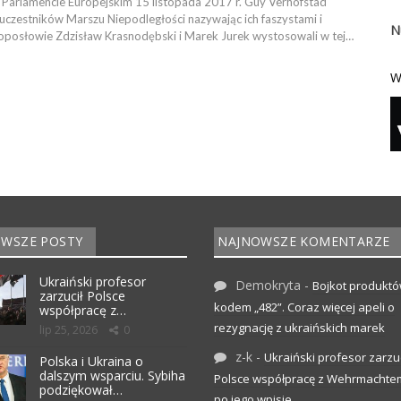
Parlamencie Europejskim 15 listopada 2017 r. Guy Verhofstad
 uczestników Marszu Niepodległości nazywając ich faszystami i
N
roposłowie Zdzisław Krasnodębski i Marek Jurek wystosowali w tej…
W
WSZE POSTY
NAJNOWSZE KOMENTARZE
Ukraiński profesor
Demokryta
-
Bojkot produktó
zarzucił Polsce
kodem „482”. Coraz więcej apeli o
współpracę z…
rezygnację z ukraińskich marek
lip 25, 2026
0
z-k
-
Ukraiński profesor zarzuc
Polska i Ukraina o
dalszym wsparciu. Sybiha
Polsce współpracę z Wehrmachte
podziękował…
po jego wpisie