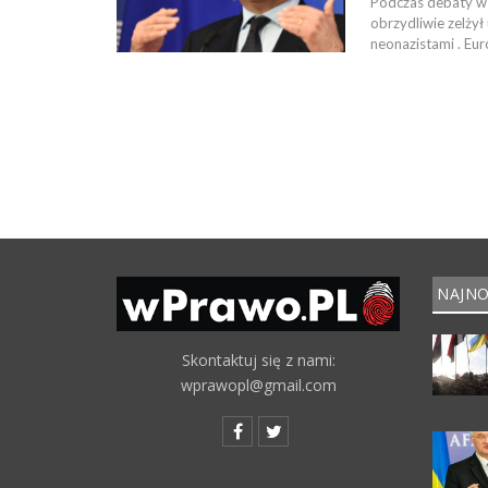
Podczas debaty w 
obrzydliwie zelżył
neonazistami . Eu
NAJNO
Skontaktuj się z nami:
wprawopl@gmail.com