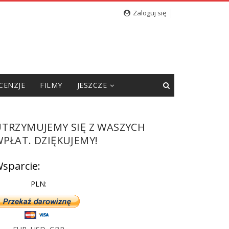
Zaloguj się
CENZJE
FILMY
JESZCZE
UTRZYMUJEMY SIĘ Z WASZYCH
PŁAT. DZIĘKUJEMY!
sparcie:
PLN: