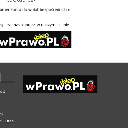
EUR
,
USD
,
GBP
umer konta do wpłat bezpośrednich »
spieraj nas kupując w naszym sklepie.
w z
ił
m. Burza