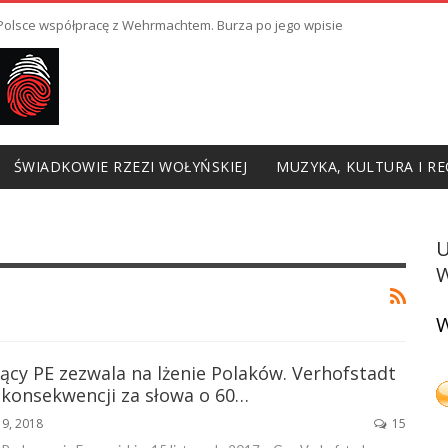
ł Polsce współpracę z Wehrmachtem. Burza po jego wpisie
ŚWIADKOWIE RZEZI WOŁYŃSKIEJ
MUZYKA, KULTURA I RE
W
W
cy PE zezwala na lżenie Polaków. Verhofstadt
 konsekwencji za słowa o 60…
19, 2018
15