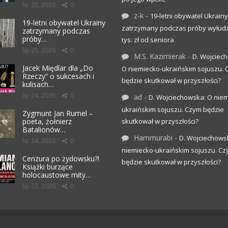
lip 25, 2026
0
z-k
-
19-letni obywatel Ukrainy
19-letni obywatel Ukrainy
zatrzymany podczas próby wyłudz
zatrzymany podczas
próby…
tys. zł od seniora
lip 25, 2026
0
M.S. Kazimierak
-
D. Wojciec
Jacek Międlar dla „Do
O niemiecko-ukraińskim sojuszu.
Rzeczy” o sukcesach i
będzie skutkował w przyszłości?
kulisach…
lip 24, 2026
0
ad
-
D. Wojciechowska: O niem
ukraińskim sojuszu. Czym będzie
Zygmunt Jan Rumel –
poeta, żołnierz
skutkował w przyszłości?
Batalionów…
Hammurabi
-
D. Wojciechows
lip 24, 2026
0
niemiecko-ukraińskim sojuszu. C
Cenzura po żydowsku?!
będzie skutkował w przyszłości?
Książki burzące
holocaustowe mity…
lip 23, 2026
0