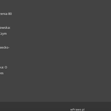
enia 80
howska:
 Czym
iecko-
ka: O
zym
wPrawo.pl