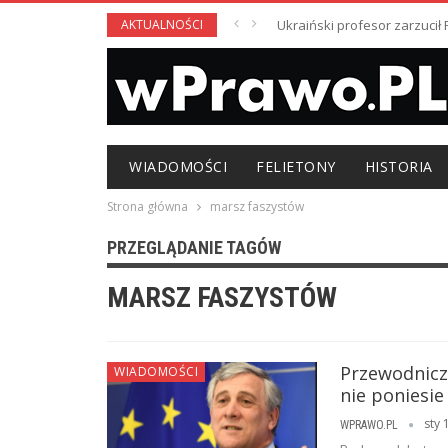
AKTUALNOŚCI
Ukraiński profesor zarzuci
WIADOMOŚCI
FELIETONY
HISTORIA
Strona główna
marsz faszystów
PRZEGLĄDANIE TAGÓW
MARSZ FASZYSTÓW
Przewodniczą
WIADOMOŚCI
nie poniesie
sty 
WPRAWO.PL