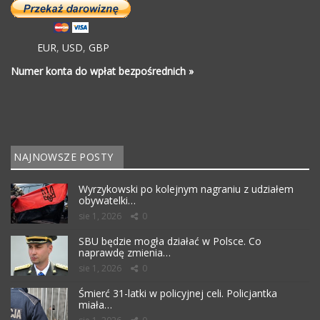
EUR
,
USD
,
GBP
Numer konta do wpłat bezpośrednich »
NAJNOWSZE POSTY
Wyrzykowski po kolejnym nagraniu z udziałem
obywatelki…
sie 1, 2026
0
SBU będzie mogła działać w Polsce. Co
naprawdę zmienia…
sie 1, 2026
0
Śmierć 31-latki w policyjnej celi. Policjantka
miała…