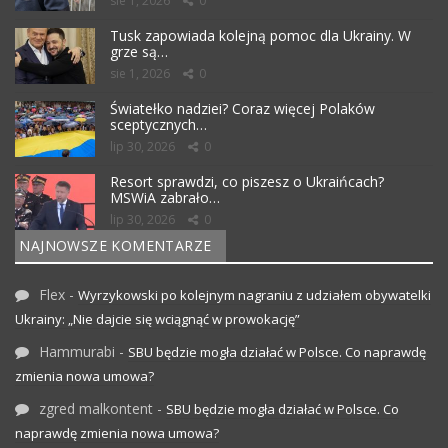
sie 1, 2026
0
Tusk zapowiada kolejną pomoc dla Ukrainy. W
grze są…
sie 1, 2026
0
Światełko nadziei? Coraz więcej Polaków
sceptycznych…
lip 30, 2026
0
Resort sprawdzi, co piszesz o Ukraińcach?
MSWiA zabrało…
lip 30, 2026
0
NAJNOWSZE KOMENTARZE
Flex
-
Wyrzykowski po kolejnym nagraniu z udziałem obywatelki
Ukrainy: „Nie dajcie się wciągnąć w prowokację”
Hammurabi
-
SBU będzie mogła działać w Polsce. Co naprawdę
zmienia nowa umowa?
zgred malkontent
-
SBU będzie mogła działać w Polsce. Co
naprawdę zmienia nowa umowa?