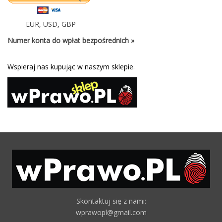
EUR
,
USD
,
GBP
Numer konta do wpłat bezpośrednich »
Wspieraj nas kupując w naszym sklepie.
Skontaktuj się z nami:
wprawopl@gmail.com