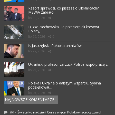
Resort sprawdzi, co piszesz o Ukraińcach?
MSWiA zabrało…
lip 30, 2026
0
D. Wojciechowska: Ile przecierpieli kresowi
Polacy,…
lip 29, 2026
0
Ł. Jastrzębski: Pułapka archiwów…
lip 29, 2026
0
Ukraiński profesor zarzucił Polsce współpracę z…
lip 25, 2026
0
Polska i Ukraina o dalszym wsparciu. Sybiha
podziękował…
lip 25, 2026
0
NAJNOWSZE KOMENTARZE
ad
-
Światełko nadziei? Coraz więcej Polaków sceptycznych