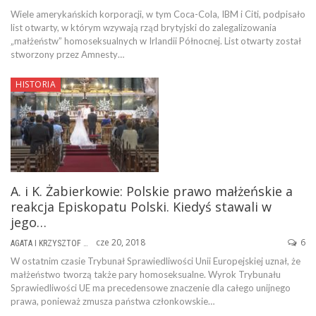
Wiele amerykańskich korporacji, w tym Coca-Cola, IBM i Citi, podpisało
list otwarty, w którym wzywają rząd brytyjski do zalegalizowania
„małżeństw” homoseksualnych w Irlandii Północnej. List otwarty został
stworzony przez Amnesty…
HISTORIA
A. i K. Żabierkowie: Polskie prawo małżeńskie a
reakcja Episkopatu Polski. Kiedyś stawali w
jego…
cze 20, 2018
6
AGATA I KRZYSZTOF ŻABIERKOWIE
W ostatnim czasie Trybunał Sprawiedliwości Unii Europejskiej uznał, że
małżeństwo tworzą także pary homoseksualne. Wyrok Trybunału
Sprawiedliwości UE ma precedensowe znaczenie dla całego unijnego
prawa, ponieważ zmusza państwa członkowskie…