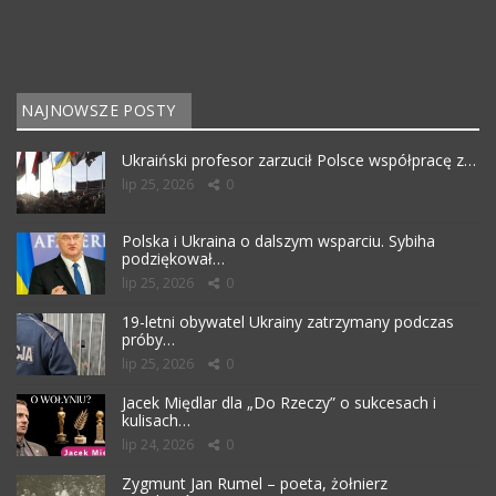
NAJNOWSZE POSTY
Ukraiński profesor zarzucił Polsce współpracę z…
lip 25, 2026
0
Polska i Ukraina o dalszym wsparciu. Sybiha
podziękował…
lip 25, 2026
0
19-letni obywatel Ukrainy zatrzymany podczas
próby…
lip 25, 2026
0
Jacek Międlar dla „Do Rzeczy” o sukcesach i
kulisach…
lip 24, 2026
0
Zygmunt Jan Rumel – poeta, żołnierz