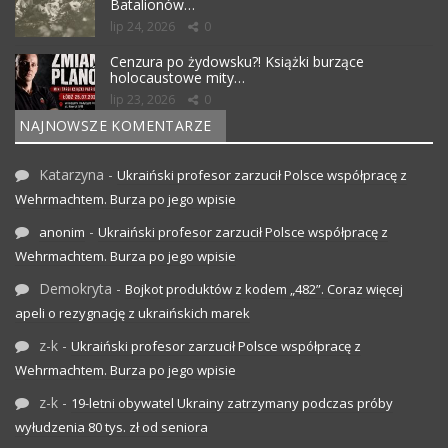
Batalionów…
lip 24, 2026
0
Cenzura po żydowsku?! Książki burzące
holocaustowe mity…
lip 23, 2026
0
NAJNOWSZE KOMENTARZE
Katarzyna
-
Ukraiński profesor zarzucił Polsce współpracę z
Wehrmachtem. Burza po jego wpisie
-
anonim
Ukraiński profesor zarzucił Polsce współpracę z
Wehrmachtem. Burza po jego wpisie
Demokryta
-
Bojkot produktów z kodem „482”. Coraz więcej
apeli o rezygnację z ukraińskich marek
z-k
-
Ukraiński profesor zarzucił Polsce współpracę z
Wehrmachtem. Burza po jego wpisie
z-k
-
19-letni obywatel Ukrainy zatrzymany podczas próby
wyłudzenia 80 tys. zł od seniora