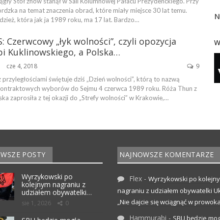
rągły Stół znów stanął w Sali Kolumnowej Pałacu Prezydenckiego. Przy
rdzka na temat znaczenia obrad, które miały miejsce 30 lat temu.
N
zież, która jak ja 1989 roku, ma 17 lat. Bardzo…
: Czerwcowy „łyk wolności”, czyli opozycja
W
bi Kuklinowskiego, a Polska…
cze 4, 2018
9
ŃSKA
 przyległościami świętuje dziś „Dzień wolności”, którą to nazwą
ę kontraktowych wyborów do Sejmu 4 czerwca 1989 roku. Róża Thun z
 zaprosiła z tej okazji do „Strefy wolności” w Krakowie,…
WSZE POSTY
NAJNOWSZE KOMENTARZE
Wyrzykowski po
Flex
-
Wyrzykowski po kolejn
kolejnym nagraniu z
nagraniu z udziałem obywatelki Uk
udziałem obywatelki…
„Nie dajcie się wciągnąć w prowoka
sie 1, 2026
0
Hammurabi
-
SBU będzie mog