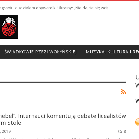
raniu z udziałem obywatelki Ukrainy: „Nie dajcie się wciągnąć w prowoka
ŚWIADKOWIE RZEZI WOŁYŃSKIEJ
MUZYKA, KULTURA I RE
W
W
mebel”. Internauci komentują debatę licealistów
ym Stole
5, 2019
8