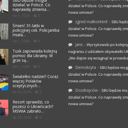
SBU będzie mogła
działać w Polsce. Co
działać w Polsce. Co naprawdę zm
naprawdę zmienia…
nowa umowa?
sie 1, 2026
0
zgred malkontent
-
SBU będz
Śmierć 31-latki w
działać w Polsce. Co naprawdę zm
policyjnej celi. Policjantka
miała…
nowa umowa?
sie 1, 2026
0
Jans
-
Wyrzykowski po kolejn
Tusk zapowiada kolejną
nagraniu z udziałem obywatelki Uk
pomoc dla Ukrainy. W
„Nie dajcie się wciągnąć w prowoka
grze są…
sie 1, 2026
0
Demokryta
-
SBU będzie mog
działać w Polsce. Co naprawdę zm
Światełko nadziei? Coraz
więcej Polaków
nowa umowa?
sceptycznych…
Dozdrajców
-
SBU będzie mo
lip 30, 2026
0
działać w Polsce. Co naprawdę zm
Resort sprawdzi, co
nowa umowa?
piszesz o Ukraińcach?
MSWiA zabrało…
lip 30, 2026
0