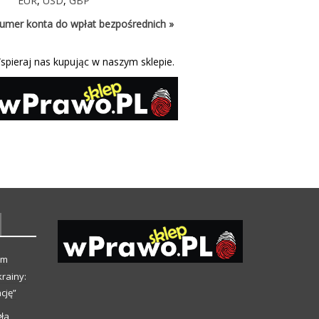
EUR
,
USD
,
GBP
umer konta do wpłat bezpośrednich »
spieraj nas kupując w naszym sklepie.
ym
rainy:
cję”
ła