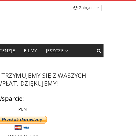
cję”
Zaloguj się
CENZJE
FILMY
JESZCZE
UTRZYMUJEMY SIĘ Z WASZYCH
PŁAT. DZIĘKUJEMY!
sparcie:
PLN: