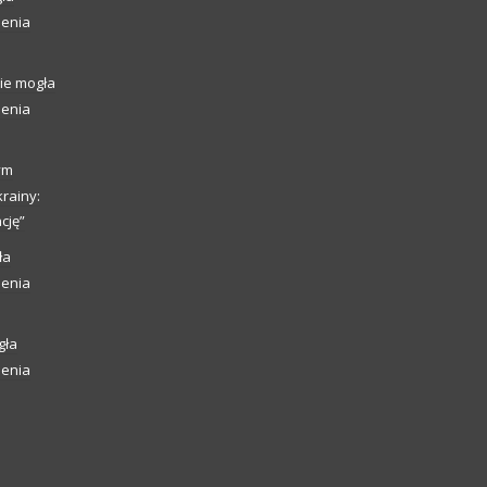
ienia
ie mogła
ienia
ym
rainy:
cję”
ła
ienia
gła
ienia