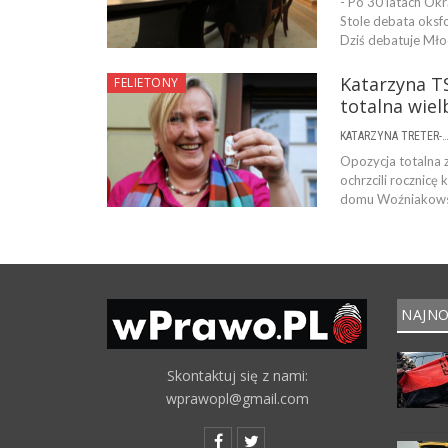
- Po 30 latach Ok
Stole debata oksfo
Dziś debatuje Młod
Katarzyna TS
FELIETONY
totalna wiel
KATARZYNA TRETER-SIERPI
Opozycja totalna z
ochrzcili rocznic
domu Woźniakowska
NAJNO
Skontaktuj się z nami:
wprawopl@gmail.com