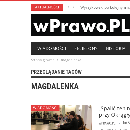
AKTUALNOŚCI
Wyrzykowski po kolejnym nag
WIADOMOŚCI
FELIETONY
HISTORIA
Strona główna
magdalenka
PRZEGLĄDANIE TAGÓW
MAGDALENKA
„Spalić ten 
WIADOMOŚCI
przy Okrągł
lut 
WPRAWO.PL