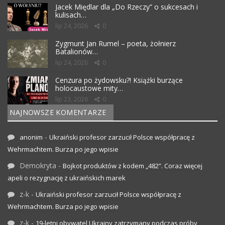
Jacek Międlar dla „Do Rzeczy” o sukcesach i
kulisach…
lip 24, 2026
0
Zygmunt Jan Rumel – poeta, żołnierz
Batalionów…
lip 24, 2026
0
Cenzura po żydowsku?! Książki burzące
holocaustowe mity…
lip 23, 2026
0
NAJNOWSZE KOMENTARZE
-
anonim
Ukraiński profesor zarzucił Polsce współpracę z
Wehrmachtem. Burza po jego wpisie
Demokryta
-
Bojkot produktów z kodem „482”. Coraz więcej
apeli o rezygnację z ukraińskich marek
z-k
-
Ukraiński profesor zarzucił Polsce współpracę z
Wehrmachtem. Burza po jego wpisie
z-k
-
19-letni obywatel Ukrainy zatrzymany podczas próby