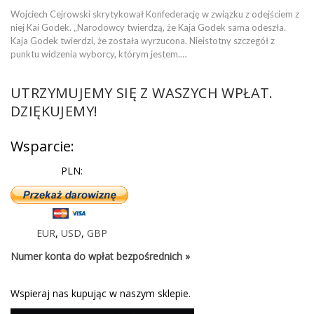
Wojciech Cejrowski skrytykował Konfederację w związku z odejściem z
niej Kai Godek. „Narodowcy twierdzą, że Kaja Godek sama odeszła.
Kaja Godek twierdzi, że została wyrzucona. Nieistotny szczegół z
punktu widzenia wyborcy, którym jestem.…
UTRZYMUJEMY SIĘ Z WASZYCH WPŁAT.
DZIĘKUJEMY!
Wsparcie:
PLN:
EUR
,
USD
,
GBP
Numer konta do wpłat bezpośrednich »
Wspieraj nas kupując w naszym sklepie.