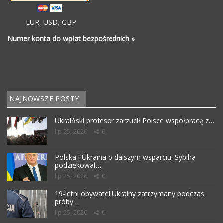
EUR
,
USD
,
GBP
Numer konta do wpłat bezpośrednich »
NAJNOWSZE POSTY
Ukraiński profesor zarzucił Polsce współpracę z…
lip 25, 2026
0
Polska i Ukraina o dalszym wsparciu. Sybiha
podziękował…
lip 25, 2026
0
19-letni obywatel Ukrainy zatrzymany podczas
próby…
lip 25, 2026
0