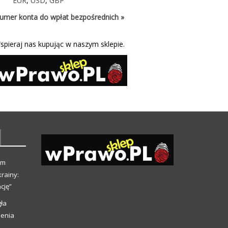
EUR
,
USD
,
GBP
umer konta do wpłat bezpośrednich »
spieraj nas kupując w naszym sklepie.
ym
rainy:
cję”
ła
ienia