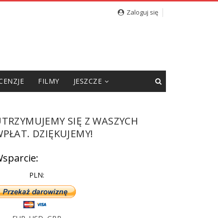
cję”
Zaloguj się
CENZJE
FILMY
JESZCZE
UTRZYMUJEMY SIĘ Z WASZYCH
PŁAT. DZIĘKUJEMY!
sparcie:
PLN: