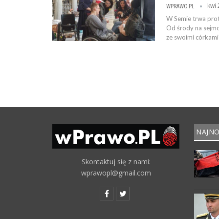
kwi 
WPRAWO.PL
W Semie trwa pro
Od środy na sejm
ze swoimi córkami
NAJNO
Skontaktuj się z nami:
wprawopl@gmail.com