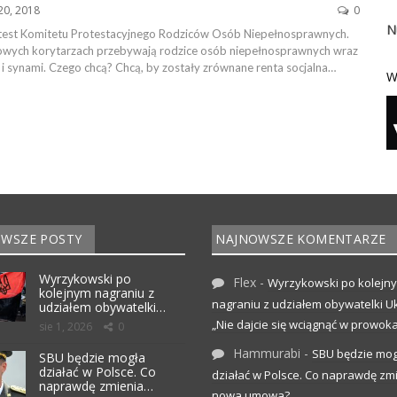
20, 2018
0
N
test Komitetu Protestacyjnego Rodziców Osób Niepełnosprawnych.
owych korytarzach przebywają rodzice osób niepełnosprawnych wraz
 i synami. Czego chcą? Chcą, by zostały zrównane renta socjalna…
W
WSZE POSTY
NAJNOWSZE KOMENTARZE
Wyrzykowski po
Flex
-
Wyrzykowski po kolejn
kolejnym nagraniu z
nagraniu z udziałem obywatelki Uk
udziałem obywatelki…
„Nie dajcie się wciągnąć w prowoka
sie 1, 2026
0
Hammurabi
-
SBU będzie mog
SBU będzie mogła
działać w Polsce. Co
działać w Polsce. Co naprawdę zm
naprawdę zmienia…
nowa umowa?