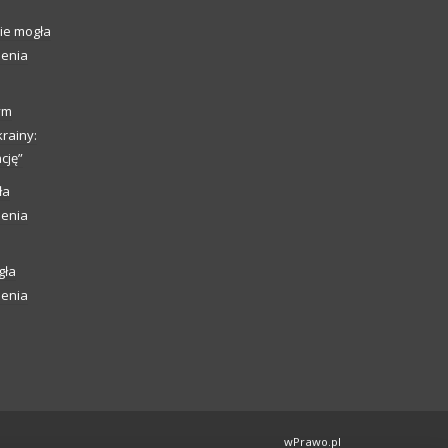
ie mogła
ienia
ym
rainy:
cję”
ła
ienia
gła
ienia
wPrawo.pl