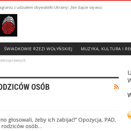
raniu z udziałem obywatelki Ukrainy: „Nie dajcie się wciągnąć w prowoka
ŚWIADKOWIE RZEZI WOŁYŃSKIEJ
MUZYKA, KULTURA I RE
epełnosprawnych
W
ODZICÓW OSÓB
W
no głosowali, żeby ich zabijać!” Opozycja, PAD,
t rodziców osób…