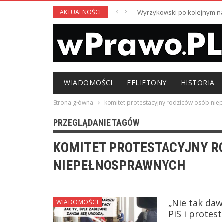
AKTUALNOŚCI
Wyrzykowski po kolejnym nag
WIADOMOŚCI
FELIETONY
HISTORIA
Strona główna
komitet protestacyjny rodziców osób ni
PRZEGLĄDANIE TAGÓW
KOMITET PROTESTACYJNY R
NIEPEŁNOSPRAWNYCH
„Nie tak daw
WIADOMOŚCI
PiS i protes