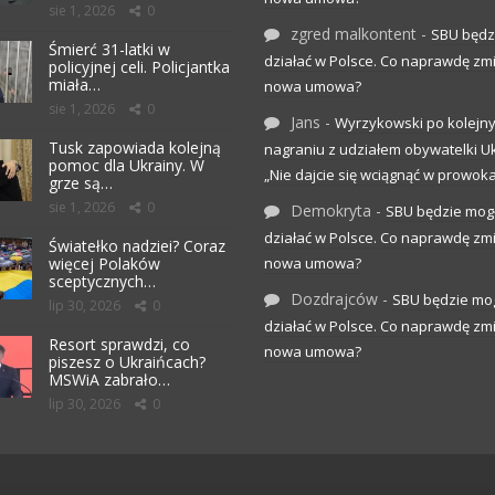
sie 1, 2026
0
zgred malkontent
-
SBU będz
Śmierć 31-latki w
działać w Polsce. Co naprawdę zm
policyjnej celi. Policjantka
miała…
nowa umowa?
sie 1, 2026
0
Jans
-
Wyrzykowski po kolejn
Tusk zapowiada kolejną
nagraniu z udziałem obywatelki Uk
pomoc dla Ukrainy. W
„Nie dajcie się wciągnąć w prowoka
grze są…
sie 1, 2026
0
Demokryta
-
SBU będzie mog
działać w Polsce. Co naprawdę zm
Światełko nadziei? Coraz
więcej Polaków
nowa umowa?
sceptycznych…
Dozdrajców
-
SBU będzie mo
lip 30, 2026
0
działać w Polsce. Co naprawdę zm
Resort sprawdzi, co
nowa umowa?
piszesz o Ukraińcach?
MSWiA zabrało…
lip 30, 2026
0