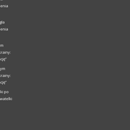
ienia
gła
ienia
ym
rainy:
cję”
nym
rainy:
cję”
ki po
watelki