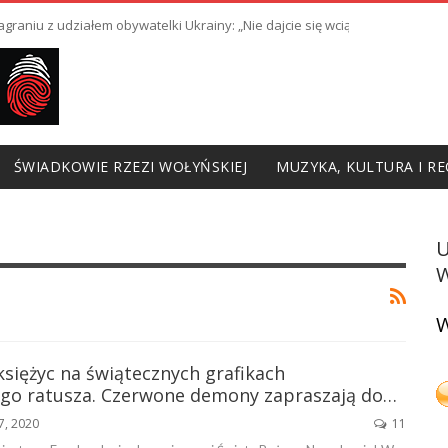
raniu z udziałem obywatelki Ukrainy: „Nie dajcie się wciągnąć w prowoka
ŚWIADKOWIE RZEZI WOŁYŃSKIEJ
MUZYKA, KULTURA I RE
W
W
księżyc na świątecznych grafikach
go ratusza. Czerwone demony zapraszają do…
7, 2020
11