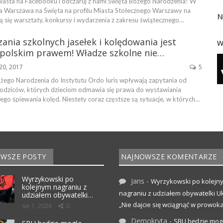
 miasta na Facebooku i odczaruj z nami Święta Bożego Narodzenia! W
 Warszawa na Święta na profilu Miasta Stołecznego Warszawy na
N
się warsztaty, konkursy i wydarzenia z zakresu świątecznego…
ania szkolnych jasełek i kolędowania jest
W
 polskim prawem! Władze szkolne nie…
20, 2017
5
żego Narodzenia do Instytutu Ordo Iuris wpływają zapytania od
odziców, których dzieciom odmawia się prawa do wystawiania
ego śpiewania kolęd. Niestety coraz częstsze są sytuacje, w których…
WSZE POSTY
NAJNOWSZE KOMENTARZE
Wyrzykowski po
Jans
-
Wyrzykowski po kolejn
kolejnym nagraniu z
nagraniu z udziałem obywatelki Uk
udziałem obywatelki…
„Nie dajcie się wciągnąć w prowoka
sie 1, 2026
0
Demokryta
-
SBU będzie mog