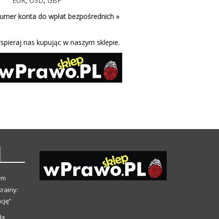
EUR
,
USD
,
GBP
umer konta do wpłat bezpośrednich »
spieraj nas kupując w naszym sklepie.
ym
rainy:
cję”
ła