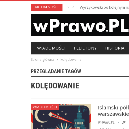
AKTUALNOŚCI
Wyrzykowski po kolejnym nag
WIADOMOŚCI
FELIETONY
HISTORIA
Strona główna
kolędowanie
PRZEGLĄDANIE TAGÓW
KOLĘDOWANIE
Islamski pół
WIADOMOŚCI
warszawskie
gru 
WPRAWO.PL