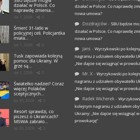
SBU będzie mogła
działać w Polsce. Co
działać w Polsce. Co naprawdę zm
naprawdę zmienia…
nowa umowa?
sie 1, 2026
0
Dozdrajców
-
SBU będzie mo
Śmierć 31-latki w
działać w Polsce. Co naprawdę zm
policyjnej celi. Policjantka
miała…
nowa umowa?
sie 1, 2026
0
Jans
-
Wyrzykowski po kolejn
Tusk zapowiada kolejną
nagraniu z udziałem obywatelki Uk
pomoc dla Ukrainy. W
„Nie dajcie się wciągnąć w prowoka
grze są…
sie 1, 2026
0
Mr. X
-
Wyrzykowski po kolej
nagraniu z udziałem obywatelki Uk
Światełko nadziei? Coraz
więcej Polaków
„Nie dajcie się wciągnąć w prowoka
sceptycznych…
Radek Wicherek
-
Wyrzykows
lip 30, 2026
0
kolejnym nagraniu z udziałem oby
Resort sprawdzi, co
Ukrainy: „Nie dajcie się wciągnąć w
piszesz o Ukraińcach?
prowokację”
MSWiA zabrało…
lip 30, 2026
0