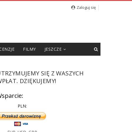
cję”
Zaloguj się
CENZJE
FILMY
JESZCZE
UTRZYMUJEMY SIĘ Z WASZYCH
PŁAT. DZIĘKUJEMY!
sparcie:
PLN: