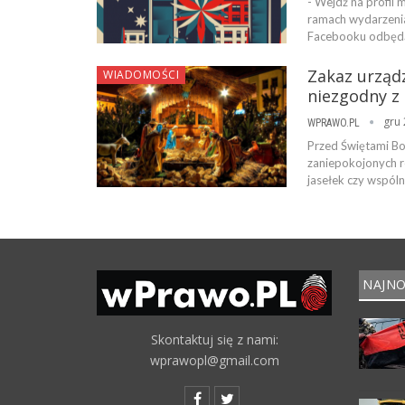
- Wejdź na profil
ramach wydarzenia
Facebooku odbędą 
Zakaz urządz
WIADOMOŚCI
niezgodny z
gru 
WPRAWO.PL
Przed Świętami Bo
zaniepokojonych r
jasełek czy wspóln
NAJNO
Skontaktuj się z nami:
wprawopl@gmail.com