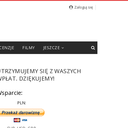
Zaloguj się
CENZJE
FILMY
JESZCZE
UTRZYMUJEMY SIĘ Z WASZYCH
PŁAT. DZIĘKUJEMY!
sparcie:
PLN: