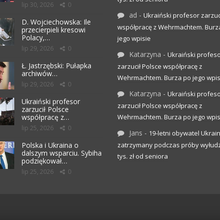
lip 30, 2026
0
ad
-
Ukraiński profesor zarzuc
D. Wojciechowska: Ile
współpracę z Wehrmachtem. Burz
przecierpieli kresowi
Polacy,…
jego wpisie
lip 29, 2026
0
Katarzyna
-
Ukraiński profes
Ł. Jastrzębski: Pułapka
zarzucił Polsce współpracę z
archiwów…
Wehrmachtem. Burza po jego wpis
lip 29, 2026
0
Katarzyna
-
Ukraiński profes
Ukraiński profesor
zarzucił Polsce współpracę z
zarzucił Polsce
współpracę z…
Wehrmachtem. Burza po jego wpis
lip 25, 2026
0
Jans
-
19-letni obywatel Ukrai
Polska i Ukraina o
zatrzymany podczas próby wyłudz
dalszym wsparciu. Sybiha
tys. zł od seniora
podziękował…
lip 25, 2026
0