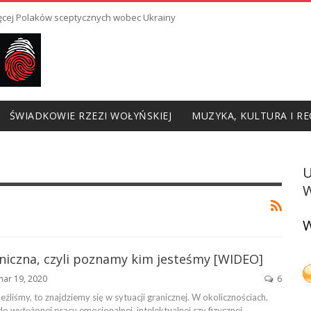
ięcej Polaków sceptycznych wobec Ukrainy
ŚWIADKOWIE RZEZI WOŁYŃSKIEJ
MUZYKA, KULTURA I RE
W
W
aniczna, czyli poznamy kim jesteśmy [WIDEO]
mar 19, 2020
6
naleźliśmy, to znajdziemy się w sytuacji granicznej. W okolicznościach,
o wytężonej pracy emocjonalnej, intelektualnej czy fizycznej.