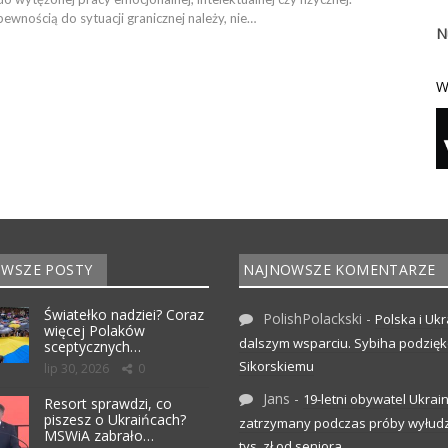
pewnością do sytuacji granicznej należy, nie…
N
W
WSZE POSTY
NAJNOWSZE KOMENTARZE
Światełko nadziei? Coraz
PolishPolackski
-
Polska i Ukr
więcej Polaków
dalszym wsparciu. Sybiha podzię
sceptycznych…
Sikorskiemu
lip 30, 2026
0
Jans
-
19-letni obywatel Ukrai
Resort sprawdzi, co
piszesz o Ukraińcach?
zatrzymany podczas próby wyłudz
MSWiA zabrało…
tys. zł od seniora