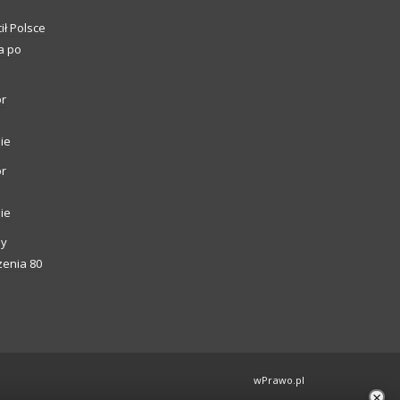
ił Polsce
a po
or
ie
or
ie
ny
enia 80
wPrawo.pl
×