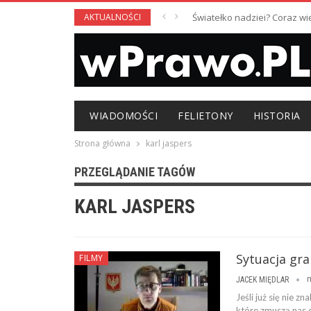
AKTUALNOŚCI
Światełko nadziei? Coraz w
WIADOMOŚCI
FELIETONY
HISTORIA
Strona główna
karl jaspers
PRZEGLĄDANIE TAGÓW
KARL JASPERS
Sytuacja gr
FILMY
JACEK MIĘDLAR
Jeśli już się nie z
które zmuszą nas d