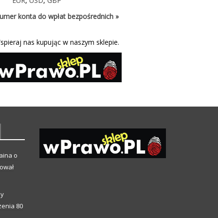
EUR
,
USD
,
GBP
umer konta do wpłat bezpośrednich »
spieraj nas kupując w naszym sklepie.
aina o
kował
ny
enia 80