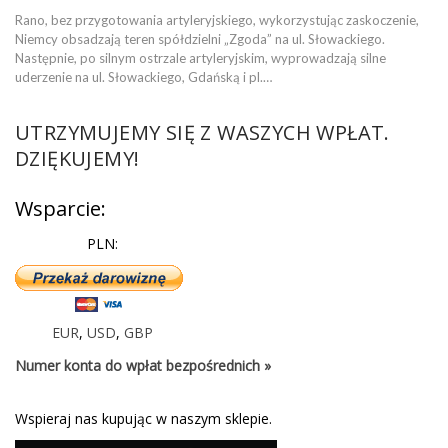
Rano, bez przygotowania artyleryjskiego, wykorzystując zaskoczenie,
Niemcy obsadzają teren spółdzielni „Zgoda” na ul. Słowackiego.
Następnie, po silnym ostrzale artyleryjskim, wyprowadzają silne
uderzenie na ul. Słowackiego, Gdańską i pl.…
UTRZYMUJEMY SIĘ Z WASZYCH WPŁAT.
DZIĘKUJEMY!
Wsparcie:
PLN:
EUR
,
USD
,
GBP
Numer konta do wpłat bezpośrednich »
Wspieraj nas kupując w naszym sklepie.