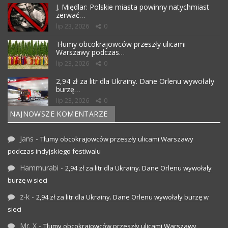
J. Międlar: Polskie miasta powinny natychmiast
zerwać…
lip 23, 2026
0
Tłumy obcokrajowców przeszły ulicami
Warszawy podczas…
lip 23, 2026
0
2,94 zł za litr dla Ukrainy. Dane Orlenu wywołały
burzę…
lip 23, 2026
0
NAJNOWSZE KOMENTARZE
Jans
-
Tłumy obcokrajowców przeszły ulicami Warszawy
podczas indyjskiego festiwalu
Hammurabi
-
2,94 zł za litr dla Ukrainy. Dane Orlenu wywołały
burzę w sieci
z-k
-
2,94 zł za litr dla Ukrainy. Dane Orlenu wywołały burzę w
sieci
Mr. X
-
Tłumy obcokrajowców przeszły ulicami Warszawy