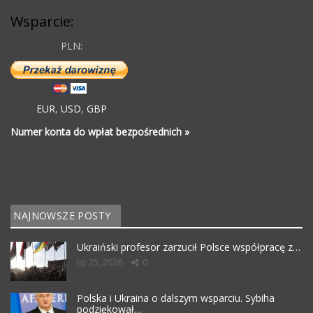
Wsparcie:
PLN:
EUR
,
USD
,
GBP
Numer konta do wpłat bezpośrednich »
NAJNOWSZE POSTY
Ukraiński profesor zarzucił Polsce współpracę z…
lip 25, 2026
0
Polska i Ukraina o dalszym wsparciu. Sybiha
podziękował…