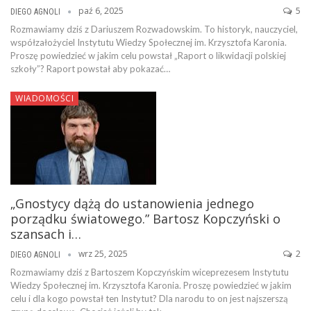
paź 6, 2025
5
DIEGO AGNOLI
Rozmawiamy dziś z Dariuszem Rozwadowskim. To historyk, nauczyciel,
współzałożyciel Instytutu Wiedzy Społecznej im. Krzysztofa Karonia.
Proszę powiedzieć w jakim celu powstał „Raport o likwidacji polskiej
szkoły”? Raport powstał aby pokazać…
WIADOMOŚCI
„Gnostycy dążą do ustanowienia jednego
porządku światowego.” Bartosz Kopczyński o
szansach i…
wrz 25, 2025
2
DIEGO AGNOLI
Rozmawiamy dziś z Bartoszem Kopczyńskim wiceprezesem Instytutu
Wiedzy Społecznej im. Krzysztofa Karonia. Proszę powiedzieć w jakim
celu i dla kogo powstał ten Instytut? Dla narodu to on jest najszerszą