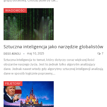
grupą docelową. Chociaż jeżeli by tak…
WIADOMOŚCI
Sztuczna inteligencja jako narzędzie globalistów
maj 10, 2025
7
DIEGO AGNOLI
Sztuczna inteligencja to temat, który dotyczy coraz większej ilości
obszarów naszego życia. Jest to jednak tylko algorytm analizujący
dane. Jednak nawet wtedy gdy algorytmy sztucznej inteligencji analizują
dane w sposób logicznie poprawny,…
FELIETONY