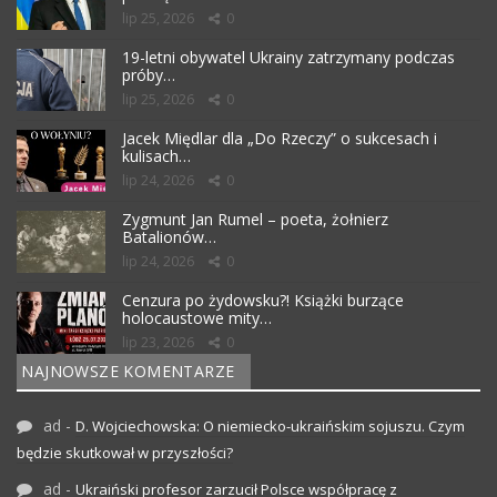
lip 25, 2026
0
19-letni obywatel Ukrainy zatrzymany podczas
próby…
lip 25, 2026
0
Jacek Międlar dla „Do Rzeczy” o sukcesach i
kulisach…
lip 24, 2026
0
Zygmunt Jan Rumel – poeta, żołnierz
Batalionów…
lip 24, 2026
0
Cenzura po żydowsku?! Książki burzące
holocaustowe mity…
lip 23, 2026
0
NAJNOWSZE KOMENTARZE
ad
-
D. Wojciechowska: O niemiecko-ukraińskim sojuszu. Czym
będzie skutkował w przyszłości?
ad
-
Ukraiński profesor zarzucił Polsce współpracę z