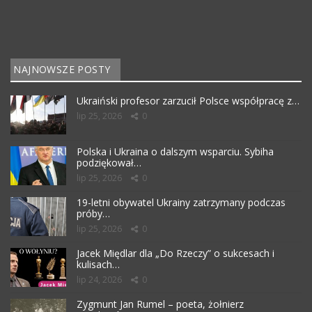
NAJNOWSZE POSTY
Ukraiński profesor zarzucił Polsce współpracę z…
lip 25, 2026
0
Polska i Ukraina o dalszym wsparciu. Sybiha
podziękował…
lip 25, 2026
0
19-letni obywatel Ukrainy zatrzymany podczas
próby…
lip 25, 2026
0
Jacek Międlar dla „Do Rzeczy” o sukcesach i
kulisach…
lip 24, 2026
0
Zygmunt Jan Rumel – poeta, żołnierz