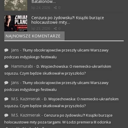
Batalionów…
lip 24, 2026
0
Cenzura po żydowsku?! Książki burzące
holocaustowe mity…
lip 23, 2026
0
NAJNOWSZE KOMENTARZE
Jans
-
Tłumy obcokrajowców przeszły ulicami Warszawy
podczas indyjskiego festiwalu
Hammurabi
-
D. Wojciechowska: O niemiecko-ukraińskim
sojuszu. Czym będzie skutkował w przyszłości?
Jans
-
Tłumy obcokrajowców przeszły ulicami Warszawy
podczas indyjskiego festiwalu
M.S. Kazimierak
-
D. Wojciechowska: O niemiecko-ukraińskim
sojuszu. Czym będzie skutkował w przyszłości?
M.S. Kazimierak
-
Cenzura po żydowsku?! Książki burzące
holocaustowe mity poza targami. W Łodzi premiera III odcinka