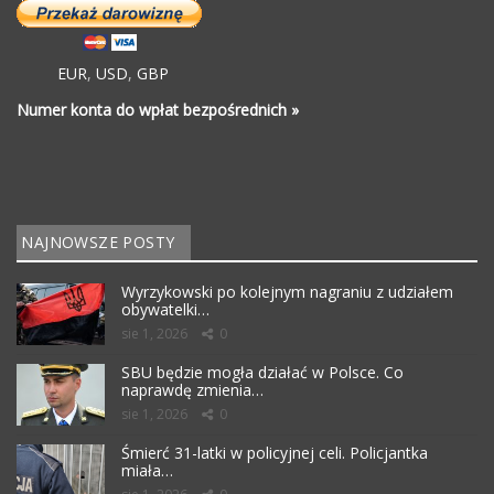
EUR
,
USD
,
GBP
Numer konta do wpłat bezpośrednich »
NAJNOWSZE POSTY
Wyrzykowski po kolejnym nagraniu z udziałem
obywatelki…
sie 1, 2026
0
SBU będzie mogła działać w Polsce. Co
naprawdę zmienia…
sie 1, 2026
0
Śmierć 31-latki w policyjnej celi. Policjantka
miała…