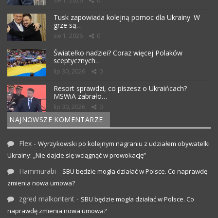
sie 1, 2026
0
Tusk zapowiada kolejną pomoc dla Ukrainy. W
grze są…
sie 1, 2026
0
Światełko nadziei? Coraz więcej Polaków
sceptycznych…
lip 30, 2026
0
Resort sprawdzi, co piszesz o Ukraińcach?
MSWiA zabrało…
lip 30, 2026
0
NAJNOWSZE KOMENTARZE
Flex
-
Wyrzykowski po kolejnym nagraniu z udziałem obywatelki
Ukrainy: „Nie dajcie się wciągnąć w prowokację”
Hammurabi
-
SBU będzie mogła działać w Polsce. Co naprawdę
zmienia nowa umowa?
zgred malkontent
-
SBU będzie mogła działać w Polsce. Co
naprawdę zmienia nowa umowa?