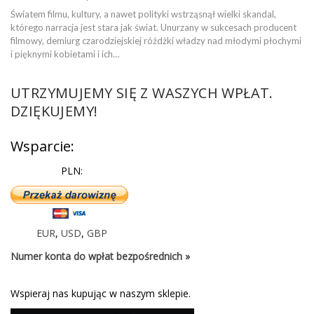
Światem filmu, kultury, a nawet polityki wstrząsnął wielki skandal,
którego narracja jest stara jak świat. Unurzany w sukcesach producent
filmowy, demiurg czarodziejskiej różdżki władzy nad młodymi płochymi
i pięknymi kobietami i ich…
UTRZYMUJEMY SIĘ Z WASZYCH WPŁAT.
DZIĘKUJEMY!
Wsparcie:
PLN:
EUR
,
USD
,
GBP
Numer konta do wpłat bezpośrednich »
Wspieraj nas kupując w naszym sklepie.