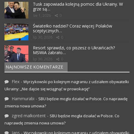
Tusk zapowiada kolejną pomoc dla Ukrainy. W
grze są…
sie 1, 2026
0
Światełko nadziei? Coraz więcej Polaków
sceptycznych…
lip 30, 2026
0
Resort sprawdzi, co piszesz o Ukraińcach?
MSWiA zabrało…
lip 30, 2026
0
NAJNOWSZE KOMENTARZE
Flex
-
Wyrzykowski po kolejnym nagraniu z udziałem obywatelki
Ukrainy: „Nie dajcie się wciągnąć w prowokację”
Hammurabi
-
SBU będzie mogła działać w Polsce. Co naprawdę
zmienia nowa umowa?
zgred malkontent
-
SBU będzie mogła działać w Polsce. Co
naprawdę zmienia nowa umowa?
Jans
-
Wyrzykowski po kolejnym nagraniu z udziałem obywatelki