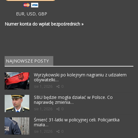
EUR
,
USD
,
GBP
Numer konta do wpłat bezpośrednich »
NAJNOWSZE POSTY
Wyrzykowski po kolejnym nagraniu z udziałem
obywatelki…
sie 1, 2026
0
SBU będzie mogła działać w Polsce. Co
naprawdę zmienia…
sie 1, 2026
0
Śmierć 31-latki w policyjnej celi. Policjantka
miała…
sie 1, 2026
0