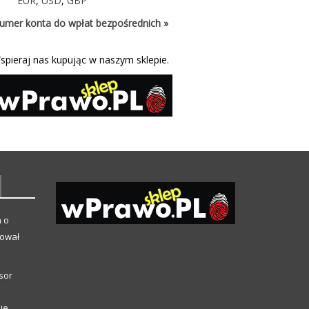
EUR
,
USD
,
GBP
umer konta do wpłat bezpośrednich »
spieraj nas kupując w naszym sklepie.
a o
kował
sor
ie