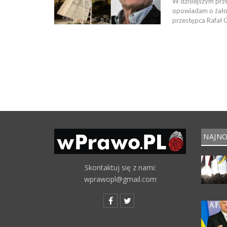
W dzisiejszym prz
opowiadam o żałos
przestępca Rafał G
NAJNO
Skontaktuj się z nami:
wprawopl@gmail.com