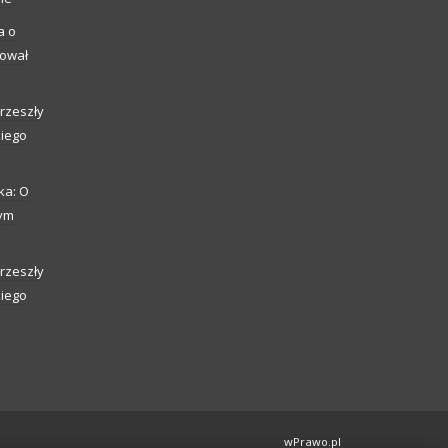
a o
kował
rzeszły
kiego
ka: O
zym
rzeszły
kiego
wPrawo.pl