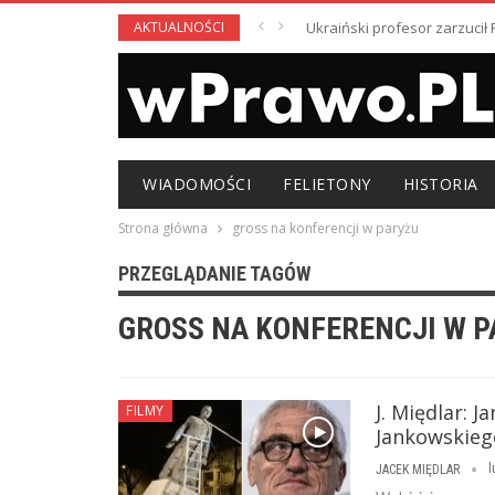
AKTUALNOŚCI
Ukraiński profesor zarzuci
WIADOMOŚCI
FELIETONY
HISTORIA
Strona główna
gross na konferencji w paryżu
PRZEGLĄDANIE TAGÓW
GROSS NA KONFERENCJI W P
J. Międlar: 
FILMY
Jankowskieg
l
JACEK MIĘDLAR