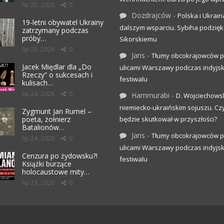
lip 25, 2026
0
Dozdrajców
-
Polska i Ukrain
19-letni obywatel Ukrainy
dalszym wsparciu. Sybiha podzię
zatrzymany podczas
próby…
Sikorskiemu
lip 25, 2026
0
Jans
-
Tłumy obcokrajowców p
Jacek Międlar dla „Do
ulicami Warszawy podczas indyjs
Rzeczy” o sukcesach i
festiwalu
kulisach…
lip 24, 2026
0
Hammurabi
-
D. Wojciechows
niemiecko-ukraińskim sojuszu. C
Zygmunt Jan Rumel –
poeta, żołnierz
będzie skutkował w przyszłości?
Batalionów…
Jans
-
Tłumy obcokrajowców p
lip 24, 2026
0
ulicami Warszawy podczas indyjs
Cenzura po żydowsku?!
festiwalu
Książki burzące
holocaustowe mity…
lip 23, 2026
0