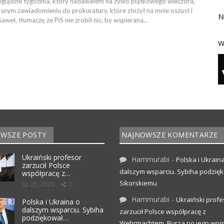
eglądzie tygodnia, który nadawałem na żywo piątkowego wieczora,
nym zawiadomieniu do prokuratury, które złożył na mnie oszust i
N
aweł, tłumaczę że PiS nie zrobił nic, by wspierana…
W
WSZE POSTY
NAJNOWSZE KOMENTARZE
Ukraiński profesor
Hammurabi
-
Polska i Ukrain
zarzucił Polsce
dalszym wsparciu. Sybiha podzię
współpracę z…
Sikorskiemu
lip 25, 2026
0
Hammurabi
-
Ukraiński profe
Polska i Ukraina o
dalszym wsparciu. Sybiha
zarzucił Polsce współpracę z
podziękował…
Wehrmachtem. Burza po jego wpis