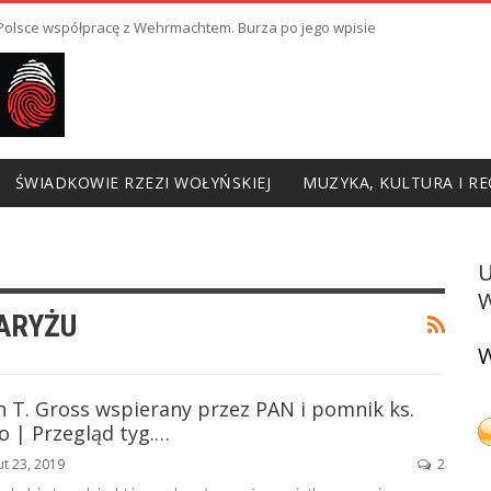
ł Polsce współpracę z Wehrmachtem. Burza po jego wpisie
ŚWIADKOWIE RZEZI WOŁYŃSKIEJ
MUZYKA, KULTURA I RE
W
ARYŻU
W
Jan T. Gross wspierany przez PAN i pomnik ks.
o | Przegląd tyg.…
ut 23, 2019
2