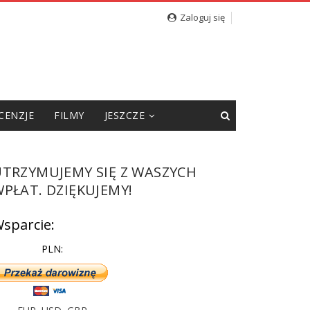
Zaloguj się
CENZJE
FILMY
JESZCZE
UTRZYMUJEMY SIĘ Z WASZYCH
PŁAT. DZIĘKUJEMY!
sparcie:
PLN: