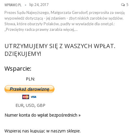
lip 24, 2017
5
WPRAWO.PL
Prezes Sądu Najwyższego, Małgorzata Gersdorf, przeprosiła za swoją
wypowiedź dotyczącą - jej zdaniem - zbyt niskich zarobków sędziów.
Słowa, które oburzyły Polaków, padły w wywiadzie dla onet.pl.:
„Przeciętny radca prawny zarabia więcej,…
UTRZYMUJEMY SIĘ Z WASZYCH WPŁAT.
DZIĘKUJEMY!
Wsparcie:
PLN:
EUR
,
USD
,
GBP
Numer konta do wpłat bezpośrednich »
Wspieraj nas kupując w naszym sklepie.