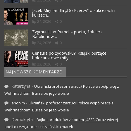
lip 25, 2026
0
Jacek Międlar dla „Do Rzeczy” o sukcesach i
kulisach…
lip 24, 2026
0
Zygmunt Jan Rumel – poeta, żołnierz
Batalionów…
lip 24, 2026
0
Cenzura po żydowsku?! Książki burzące
holocaustowe mity…
lip 23, 2026
0
NAJNOWSZE KOMENTARZE
Katarzyna
-
Ukraiński profesor zarzucił Polsce współpracę z
Wehrmachtem. Burza po jego wpisie
-
anonim
Ukraiński profesor zarzucił Polsce współpracę z
Wehrmachtem. Burza po jego wpisie
Demokryta
-
Bojkot produktów z kodem „482”. Coraz więcej
apeli o rezygnację z ukraińskich marek