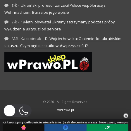
z-k
-
Ukraiński profesor zarzucił Polsce współpracę z
Wehrmachtem. Burza po jego wpisie
z-k
-
19-letni obywatel Ukrainy zatrzymany podczas próby
wyłudzenia 80 tys. zł od seniora
M.S. Kazimierak
-
D. Wojciechowska: O niemiecko-ukraińskim
sojuszu. Czym będzie skutkował w przyszłości?
© 2026 - All Rights Reserved.
wPrawo.pl
×
ci tworzymy całkowicie niezależnie. Jeśli doceniasz naszą twórczość, wesprzyj j