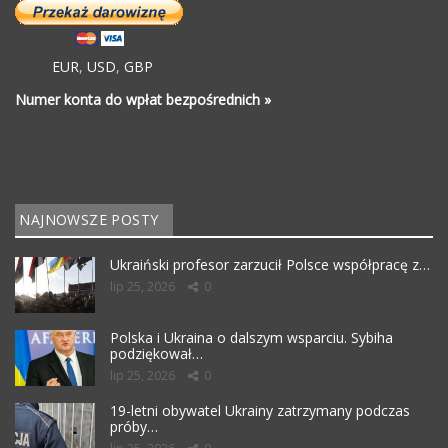
EUR
,
USD
,
GBP
Numer konta do wpłat bezpośrednich »
NAJNOWSZE POSTY
Ukraiński profesor zarzucił Polsce współpracę z…
lip 25, 2026
0
Polska i Ukraina o dalszym wsparciu. Sybiha
podziękował…
lip 25, 2026
0
19-letni obywatel Ukrainy zatrzymany podczas
próby…