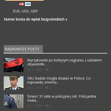
EUR
,
USD
,
GBP
Numer konta do wpłat bezpośrednich »
NAJNOWSZE POSTY
Wyrzykowski po kolejnym nagraniu z udziałem
obywatelki…
sie 1, 2026
0
SBU będzie mogła działać w Polsce. Co
naprawdę zmienia…
sie 1, 2026
0
Śmierć 31-latki w policyjnej celi. Policjantka
miała…
sie 1, 2026
0