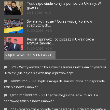
Tusk zapowiada kolejną pomoc dla Ukrainy. W
grze są…
sie 1, 2026
0
Światełko nadziei? Coraz więcej Polaków
sceptycznych…
lip 30, 2026
0
Resort sprawdzi, co piszesz o Ukraińcach?
MSWiA zabrało…
lip 30, 2026
0
NAJNOWSZE KOMENTARZE
Flex
-
Wyrzykowski po kolejnym nagraniu z udziałem obywatelki
Ukrainy: „Nie dajcie się wciągnąć w prowokację”
Hammurabi
-
SBU będzie mogła działać w Polsce. Co naprawdę
zmienia nowa umowa?
zgred malkontent
-
SBU będzie mogła działać w Polsce. Co
naprawdę zmienia nowa umowa?
Jans
-
Wyrzykowski po kolejnym nagraniu z udziałem obywatelki