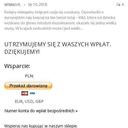
lip 10, 2018
4
WPRAWO.PL
Kolejny nielegalny imigrant czuje się oszukany. Opowiastki o
europejskim raju (więcej na ten temat tutaj – klik), które od dziecka
wciskano do głowy młodym muzułmanom, okazały się jedną wielką
ułudą. W krajach zachodnich może i jest wielki…
UTRZYMUJEMY SIĘ Z WASZYCH WPŁAT.
DZIĘKUJEMY!
Wsparcie:
PLN:
EUR
,
USD
,
GBP
Numer konta do wpłat bezpośrednich »
Wspieraj nas kupując w naszym sklepie.