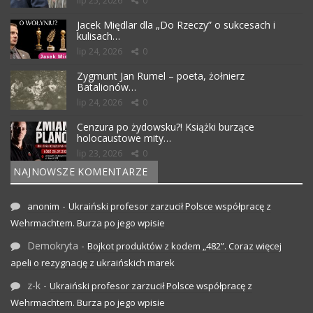
lip 25, 2026
0
Jacek Międlar dla „Do Rzeczy” o sukcesach i
kulisach…
lip 24, 2026
0
Zygmunt Jan Rumel – poeta, żołnierz
Batalionów…
lip 24, 2026
0
Cenzura po żydowsku?! Książki burzące
holocaustowe mity…
lip 23, 2026
0
NAJNOWSZE KOMENTARZE
-
anonim
Ukraiński profesor zarzucił Polsce współpracę z
Wehrmachtem. Burza po jego wpisie
Demokryta
-
Bojkot produktów z kodem „482”. Coraz więcej
apeli o rezygnację z ukraińskich marek
z-k
-
Ukraiński profesor zarzucił Polsce współpracę z
Wehrmachtem. Burza po jego wpisie