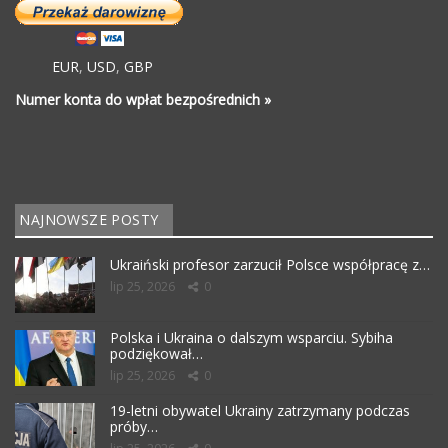
EUR
,
USD
,
GBP
Numer konta do wpłat bezpośrednich »
NAJNOWSZE POSTY
Ukraiński profesor zarzucił Polsce współpracę z…
lip 25, 2026
0
Polska i Ukraina o dalszym wsparciu. Sybiha
podziękował…
lip 25, 2026
0
19-letni obywatel Ukrainy zatrzymany podczas
próby…