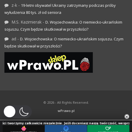
z-k
-
19-letni obywatel Ukrainy zatrzymany podczas próby
wyłudzenia 80 tys. zł od seniora
M.S. Kazimierak
-
D. Wojciechowska: O niemiecko-ukraińskim
sojuszu. Czym będzie skutkował w przyszłości?
ad
-
D. Wojciechowska: O niemiecko-ukraińskim sojuszu. Czym
będzie skutkował w przyszłości?
© 2026 - All Rights Reserved.
wPrawo.pl
×
ci tworzymy całkowicie niezależnie. Jeśli doceniasz naszą twórczość, wesprzyj j