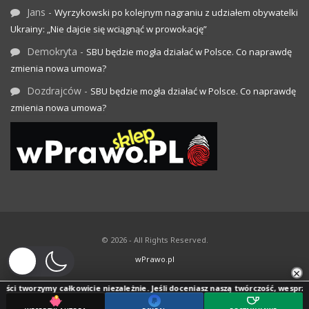
Jans
-
Wyrzykowski po kolejnym nagraniu z udziałem obywatelki
Ukrainy: „Nie dajcie się wciągnąć w prowokację”
Demokryta
-
SBU będzie mogła działać w Polsce. Co naprawdę
zmienia nowa umowa?
Dozdrajców
-
SBU będzie mogła działać w Polsce. Co naprawdę
zmienia nowa umowa?
© 2026 - All Rights Reserved.
wPrawo.pl
×
ści tworzymy całkowicie niezależnie. Jeśli doceniasz naszą twórczość, wesprzyj j