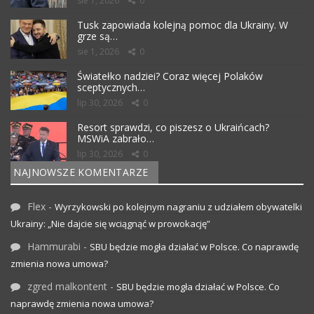
sie 1, 2026
0
Tusk zapowiada kolejną pomoc dla Ukrainy. W
grze są…
sie 1, 2026
0
Światełko nadziei? Coraz więcej Polaków
sceptycznych…
lip 30, 2026
0
Resort sprawdzi, co piszesz o Ukraińcach?
MSWiA zabrało…
lip 30, 2026
0
NAJNOWSZE KOMENTARZE
Flex
-
Wyrzykowski po kolejnym nagraniu z udziałem obywatelki
Ukrainy: „Nie dajcie się wciągnąć w prowokację”
Hammurabi
-
SBU będzie mogła działać w Polsce. Co naprawdę
zmienia nowa umowa?
zgred malkontent
-
SBU będzie mogła działać w Polsce. Co
naprawdę zmienia nowa umowa?