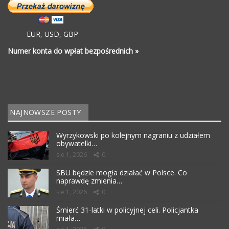
EUR
,
USD
,
GBP
Numer konta do wpłat bezpośrednich »
NAJNOWSZE POSTY
Wyrzykowski po kolejnym nagraniu z udziałem
obywatelki…
sie 1, 2026
0
SBU będzie mogła działać w Polsce. Co
naprawdę zmienia…
sie 1, 2026
0
Śmierć 31-latki w policyjnej celi. Policjantka
miała…