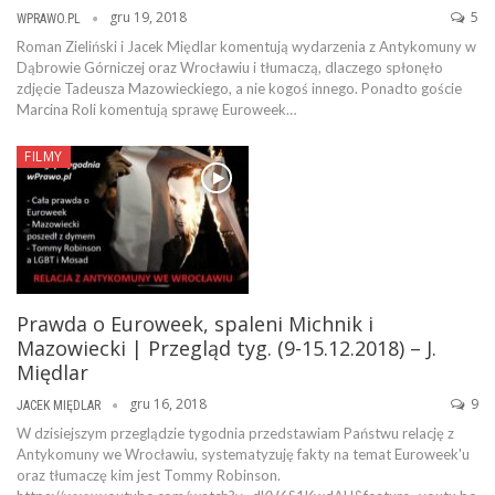
gru 19, 2018
5
WPRAWO.PL
Roman Zieliński i Jacek Międlar komentują wydarzenia z Antykomuny w
Dąbrowie Górniczej oraz Wrocławiu i tłumaczą, dlaczego spłonęło
zdjęcie Tadeusza Mazowieckiego, a nie kogoś innego. Ponadto goście
Marcina Roli komentują sprawę Euroweek…
FILMY
Prawda o Euroweek, spaleni Michnik i
Mazowiecki | Przegląd tyg. (9-15.12.2018) – J.
Międlar
gru 16, 2018
9
JACEK MIĘDLAR
W dzisiejszym przeglądzie tygodnia przedstawiam Państwu relację z
Antykomuny we Wrocławiu, systematyzuję fakty na temat Euroweek'u
oraz tłumaczę kim jest Tommy Robinson.