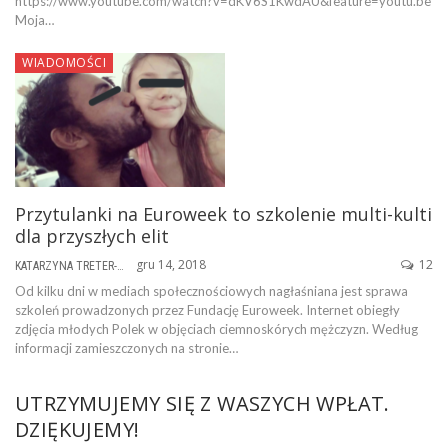
https://www.youtube.com/watch?v=dKV6S1KwdAU&feature=youtu.be
Moja…
WIADOMOŚCI
Przytulanki na Euroweek to szkolenie multi-kulti
dla przyszłych elit
gru 14, 2018
12
KATARZYNA TRETER-SIERPIŃSKA
Od kilku dni w mediach społecznościowych nagłaśniana jest sprawa
szkoleń prowadzonych przez Fundację Euroweek. Internet obiegły
zdjęcia młodych Polek w objęciach ciemnoskórych mężczyzn. Według
informacji zamieszczonych na stronie…
UTRZYMUJEMY SIĘ Z WASZYCH WPŁAT.
DZIĘKUJEMY!