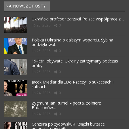
NAJNOWSZE POSTY
Ukraiński profesor zarzucił Polsce współpracę z…
lip 25, 2026
0
Polska i Ukraina o dalszym wsparciu. Sybiha
podziękował…
lip 25, 2026
0
19-letni obywatel Ukrainy zatrzymany podczas
próby…
lip 25, 2026
0
Jacek Międlar dla „Do Rzeczy” o sukcesach i
kulisach…
lip 24, 2026
0
Zygmunt Jan Rumel – poeta, żołnierz
Batalionów…
lip 24, 2026
0
Cenzura po żydowsku?! Książki burzące
holocaustowe mity…