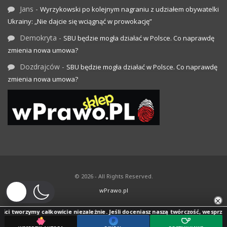
Jans
-
Wyrzykowski po kolejnym nagraniu z udziałem obywatelki
Ukrainy: „Nie dajcie się wciągnąć w prowokację”
Demokryta
-
SBU będzie mogła działać w Polsce. Co naprawdę
zmienia nowa umowa?
Dozdrajców
-
SBU będzie mogła działać w Polsce. Co naprawdę
zmienia nowa umowa?
© 2026 - All Rights Reserved.
wPrawo.pl
×
ci tworzymy całkowicie niezależnie. Jeśli doceniasz naszą twórczość, wesprzyj j