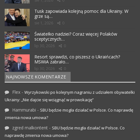
sie 1, 2026
0
Tusk zapowiada kolejną pomoc dla Ukrainy. W
grze są…
sie 1, 2026
0
Światełko nadziei? Coraz więcej Polaków
sceptycznych…
lip 30, 2026
0
Resort sprawdzi, co piszesz o Ukraińcach?
MSWiA zabrało…
lip 30, 2026
0
NAJNOWSZE KOMENTARZE
Flex
-
Wyrzykowski po kolejnym nagraniu z udziałem obywatelki
Ukrainy: „Nie dajcie się wciągnąć w prowokację”
Hammurabi
-
SBU będzie mogła działać w Polsce. Co naprawdę
zmienia nowa umowa?
zgred malkontent
-
SBU będzie mogła działać w Polsce. Co
naprawdę zmienia nowa umowa?