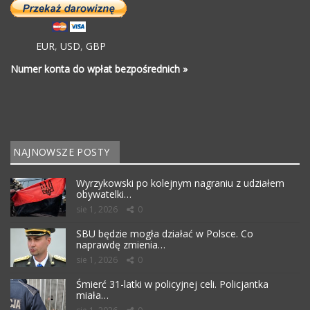
EUR
,
USD
,
GBP
Numer konta do wpłat bezpośrednich »
NAJNOWSZE POSTY
Wyrzykowski po kolejnym nagraniu z udziałem
obywatelki…
sie 1, 2026
0
SBU będzie mogła działać w Polsce. Co
naprawdę zmienia…
sie 1, 2026
0
Śmierć 31-latki w policyjnej celi. Policjantka
miała…