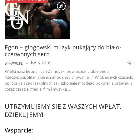
Egon – głogowski muzyk pukający do biało-
czerwonych serc
kwi 6, 2018
1
WPRAWO.PL
Wielki nasz hetman Jan Zamoyski powiedział „Takie będą
Rzeczypospolite, jakie ich młodzieży chowanie....” W obecnych czasach,
oprócz książek i szkolnych sal, szkolenie młodego pokolenia przejmują
coraz częściej media, film i muzyka.…
UTRZYMUJEMY SIĘ Z WASZYCH WPŁAT.
DZIĘKUJEMY!
Wsparcie: