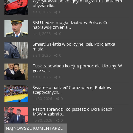
Wyrzykowski po kolejnym nagraniu z udziałem
obywatelki…
sie 1, 2026
0
SBU będzie mogła działać w Polsce. Co
naprawdę zmienia…
sie 1, 2026
0
Śmierć 31-latki w policyjnej celi. Policjantka
miała…
sie 1, 2026
0
Tusk zapowiada kolejną pomoc dla Ukrainy. W
grze są…
sie 1, 2026
0
Światełko nadziei? Coraz więcej Polaków
sceptycznych…
lip 30, 2026
0
Resort sprawdzi, co piszesz o Ukraińcach?
MSWiA zabrało…
lip 30, 2026
0
NAJNOWSZE KOMENTARZE