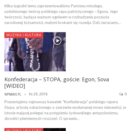
Kilka tygodni temu zaprezentowaliśmy Państwu młodego,
uzdolnionego twórcę polskiego rapu patriotycznego – Egona. Jego
twórczość, będąca ważnym ogniwem w rozbudzaniu poczucia
narodowej tożsamości, małymi krokami się rozwija. Dziś zwracamy…
MUZYKA I KULTURA
Konfederacja – STOPA, goście: Egon, Sova
[WIDEO]
lis 29, 2018
0
WPRAWO.PL
Prezentujemy najnowszy kawałek "Konfederacja" polskiego rapera
Stopy, artystę oskarżonego o szerzenie wydumanej mowy nienawiści, w
istocie mającej polegać na potępieniu żydowskiego antypolonizmu,
zbrodni i plemiennych roszczeń. O sprawie…
MUZYKA I KULTURA