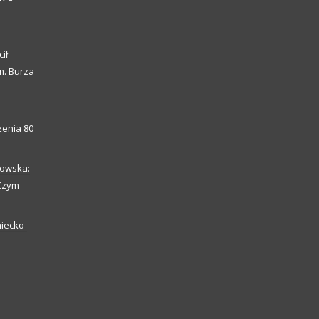
ił
m. Burza
enia 80
howska:
 Czym
iecko-