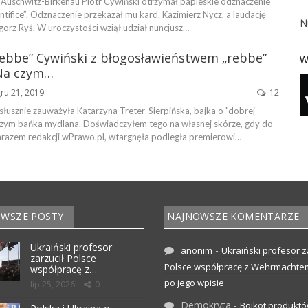
uschwitz-Birkenau Piotr Cywiński otrzymał papieskie odznaczenie
ontifice”. Odznaczenie przekazał mu kard. Kazimierz Nycz, a laudację
N
orz Ryś. W uroczystości wziął udział nuncjusz…
„Rebbe” Cywiński z błogosławieństwem „rebbe”
W
 Na czym…
ru 21, 2019
12
 słusznie zauważyła Katarzyna Treter-Sierpińska, bajka o "dobrej
iczym bańka mydlana. Doświadczyłem tego na własnej skórze, gdy do
razem redakcji wPrawo.pl, wtargnęła podległa premierowi…
WSZE POSTY
NAJNOWSZE KOMENTARZE
Ukraiński profesor
-
anonim
Ukraiński profesor z
zarzucił Polsce
Polsce współpracę z Wehrmachte
współpracę z…
po jego wpisie
lip 25, 2026
0
Demokryta
-
Bojkot produktó