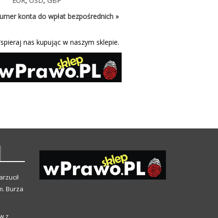
EUR
,
USD
,
GBP
umer konta do wpłat bezpośrednich »
spieraj nas kupując w naszym sklepie.
arzucił
m. Burza
w z