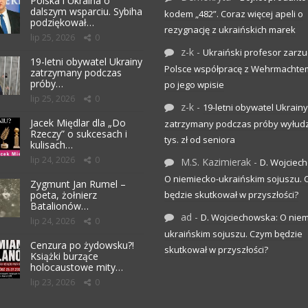
Polska i Ukraina o
dalszym wsparciu. Sybiha
kodem „482”. Coraz więcej apeli o
podziękował…
rezygnację z ukraińskich marek
lip 25, 2026
0
z-k
-
Ukraiński profesor zarzuc
19-letni obywatel Ukrainy
Polsce współpracę z Wehrmachte
zatrzymany podczas
próby…
po jego wpisie
lip 25, 2026
0
z-k
-
19-letni obywatel Ukrainy
Jacek Międlar dla „Do
zatrzymany podczas próby wyłudz
Rzeczy” o sukcesach i
tys. zł od seniora
kulisach…
lip 24, 2026
0
M.S. Kazimierak
-
D. Wojciec
O niemiecko-ukraińskim sojuszu.
Zygmunt Jan Rumel –
poeta, żołnierz
będzie skutkował w przyszłości?
Batalionów…
ad
-
D. Wojciechowska: O niem
lip 24, 2026
0
ukraińskim sojuszu. Czym będzie
Cenzura po żydowsku?!
skutkował w przyszłości?
Książki burzące
holocaustowe mity…
lip 23, 2026
0