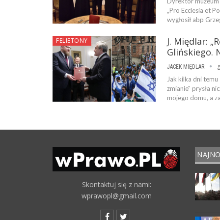
Dyrektor muzeum A
„Pro Ecclesia et P
wygłosił abp Grzeg
J. Międlar: 
FELIETONY
Glińskiego.
g
JACEK MIĘDLAR
Jak kilka dni temu
zmianie" prysła n
mojego domu, a za
NAJNO
Skontaktuj się z nami:
wprawopl@gmail.com