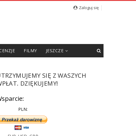
Zaloguj się
CENZJE
FILMY
JESZCZE
UTRZYMUJEMY SIĘ Z WASZYCH
PŁAT. DZIĘKUJEMY!
sparcie:
PLN: