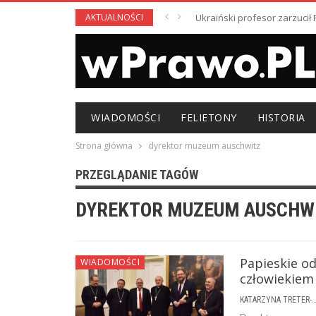
AKTUALNOŚCI
Ukraiński profesor zarzuci
WIADOMOŚCI
FELIETONY
HISTORIA
Strona główna
dyrektor muzeum auschwitz
PRZEGLĄDANIE TAGÓW
DYREKTOR MUZEUM AUSCHW
Papieskie od
WIADOMOŚCI
człowiekiem
KATARZYNA TRETER-SIERPI