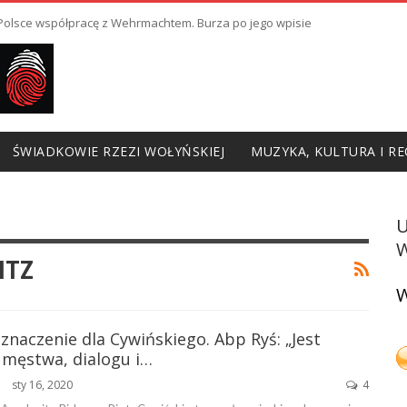
ł Polsce współpracę z Wehrmachtem. Burza po jego wpisie
ŚWIADKOWIE RZEZI WOŁYŃSKIEJ
MUZYKA, KULTURA I RE
W
ITZ
W
znaczenie dla Cywińskiego. Abp Ryś: „Jest
 męstwa, dialogu i…
sty 16, 2020
4
ŃSKA