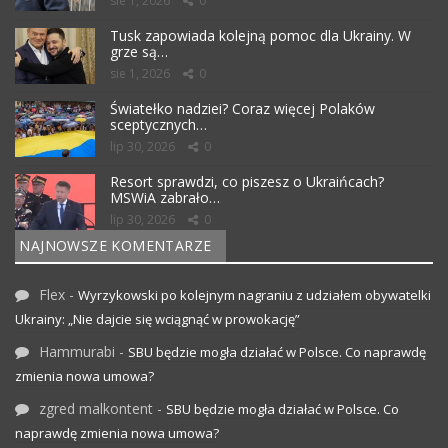
sie 1, 2026
0
Tusk zapowiada kolejną pomoc dla Ukrainy. W
grze są…
sie 1, 2026
0
Światełko nadziei? Coraz więcej Polaków
sceptycznych…
lip 30, 2026
0
Resort sprawdzi, co piszesz o Ukraińcach?
MSWiA zabrało…
lip 30, 2026
0
NAJNOWSZE KOMENTARZE
Flex
-
Wyrzykowski po kolejnym nagraniu z udziałem obywatelki
Ukrainy: „Nie dajcie się wciągnąć w prowokację”
Hammurabi
-
SBU będzie mogła działać w Polsce. Co naprawdę
zmienia nowa umowa?
zgred malkontent
-
SBU będzie mogła działać w Polsce. Co
naprawdę zmienia nowa umowa?