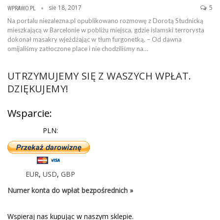
sie 18, 2017
5
WPRAWO.PL
Na portalu niezalezna.pl opublikowano rozmowę z Dorotą Studnicką
mieszkającą w Barcelonie w pobliżu miejsca, gdzie islamski terrorysta
dokonał masakry wjeżdżając w tłum furgonetką. – Od dawna
omijaliśmy zatłoczone place i nie chodziliśmy na…
UTRZYMUJEMY SIĘ Z WASZYCH WPŁAT.
DZIĘKUJEMY!
Wsparcie:
PLN:
EUR
,
USD
,
GBP
Numer konta do wpłat bezpośrednich »
Wspieraj nas kupując w naszym sklepie.