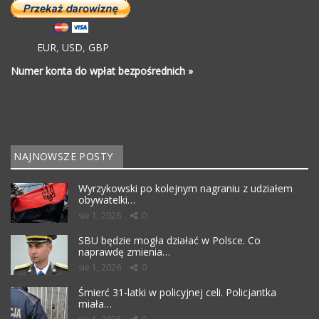
EUR
,
USD
,
GBP
Numer konta do wpłat bezpośrednich »
NAJNOWSZE POSTY
Wyrzykowski po kolejnym nagraniu z udziałem
obywatelki…
sie 1, 2026
0
SBU będzie mogła działać w Polsce. Co
naprawdę zmienia…
sie 1, 2026
0
Śmierć 31-latki w policyjnej celi. Policjantka
miała…