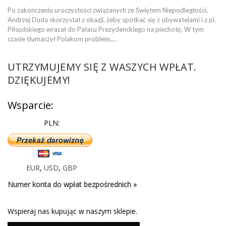
Po zakończeniu uroczystości związanych ze Świętem Niepodległości,
Andrzej Duda skorzystał z okazji, żeby spotkać się z obywatelami i z pl.
Piłsudskiego wracał do Pałacu Prezydenckiego na piechotę. W tym
czasie tłumaczył Polakom problem,…
UTRZYMUJEMY SIĘ Z WASZYCH WPŁAT.
DZIĘKUJEMY!
Wsparcie:
PLN:
EUR
,
USD
,
GBP
Numer konta do wpłat bezpośrednich »
Wspieraj nas kupując w naszym sklepie.