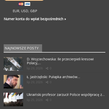
EUR
,
USD
,
GBP
Numer konta do wpłat bezpośrednich »
NAJNOWSZE POSTY
D. Wojciechowska: Ile przecierpieli kresowi
Polacy,…
lip 29, 2026
0
Ł. Jastrzębski: Pułapka archiwów…
lip 29, 2026
0
Ukraiński profesor zarzucił Polsce współpracę z…
lip 25, 2026
0