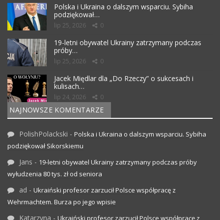
Polska i Ukraina o dalszym wsparciu. Sybiha
podziękował…
lip 25, 2026
0
19-letni obywatel Ukrainy zatrzymany podczas
próby…
lip 25, 2026
0
Jacek Międlar dla „Do Rzeczy” o sukcesach i
kulisach…
lip 24, 2026
0
NAJNOWSZE KOMENTARZE
PolishPolackski
-
Polska i Ukraina o dalszym wsparciu. Sybiha
podziękował Sikorskiemu
Jans
-
19-letni obywatel Ukrainy zatrzymany podczas próby
wyłudzenia 80 tys. zł od seniora
ad
-
Ukraiński profesor zarzucił Polsce współpracę z
Wehrmachtem. Burza po jego wpisie
Katarzyna
-
Ukraiński profesor zarzucił Polsce współpracę z