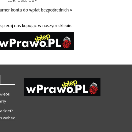
EUR
,
USD
,
GBP
umer konta do wpłat bezpośrednich »
spieraj nas kupując w naszym sklepie.
więcej
ainy
adziei?
ch wobec