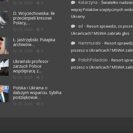
Katarzyna
-
Światełko nadziei
lip 30, 2026
0
więcej Polaków sceptycznych wob
D. Wojciechowska: Ile
Ukrainy
przecierpieli kresowi
Polacy,…
ad
-
Resort sprawdzi, co pisze
lip 29, 2026
0
Ukraińcach? MSWiA zabrało głos
Ł. Jastrzębski: Pułapka
Hammurabi
-
Resort sprawdzi
archiwów…
piszesz o Ukraińcach? MSWiA zabr
lip 29, 2026
0
PolishPolackski
-
Resort spra
Ukraiński profesor
zarzucił Polsce
piszesz o Ukraińcach? MSWiA zabr
współpracę z…
lip 25, 2026
0
Polska i Ukraina o
dalszym wsparciu. Sybiha
podziękował…
lip 25, 2026
0