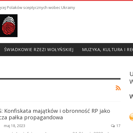
ięcej Polaków sceptycznych wobec Ukrainy
ŚWIADKOWIE RZEZI WOŁYŃSKIEJ
MUZYKA, KULTURA I RE
W
W
S: Konfiskata majątków i obronność RP jako
cza pałka propagandowa
maj 18, 2023
17
ŃSKA