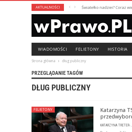
AKTUALNOŚCI
Światełko nadziei? Coraz w
WIADOMOŚCI
FELIETONY
HISTORIA
Strona główna
dług publiczny
PRZEGLĄDANIE TAGÓW
DŁUG PUBLICZNY
Katarzyna T
FELIETONY
przedwybor
KATARZYNA TRETER-SIERPI