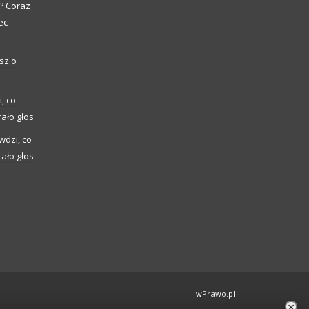
? Coraz
ec
sz o
, co
ało głos
wdzi, co
ało głos
wPrawo.pl
×