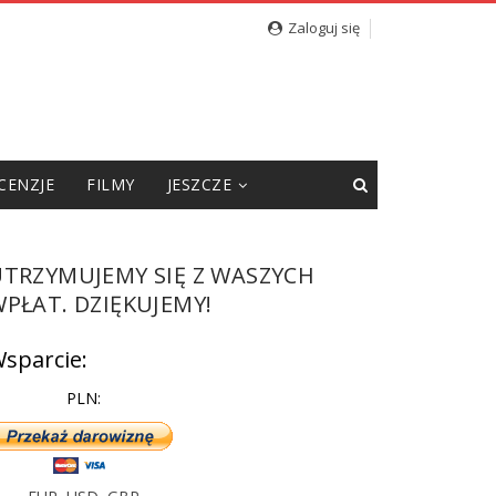
Zaloguj się
CENZJE
FILMY
JESZCZE
UTRZYMUJEMY SIĘ Z WASZYCH
PŁAT. DZIĘKUJEMY!
sparcie:
PLN: