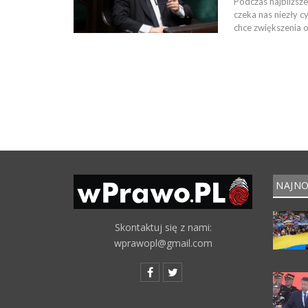
Podczas najbliższ
czeka nas niezły 
chce zwiększenia o
NAJNO
Skontaktuj się z nami:
wprawopl@gmail.com