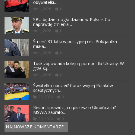
obywatelki…
sie 1, 2026
0
SBU będzie mogła działać w Polsce. Co
naprawdę zmienia…
sie 1, 2026
0
Śmierć 31-latki w policyjnej celi. Policjantka
miała…
sie 1, 2026
0
Tusk zapowiada kolejną pomoc dla Ukrainy. W
grze są…
sie 1, 2026
0
Światełko nadziei? Coraz więcej Polaków
sceptycznych…
lip 30, 2026
0
Resort sprawdzi, co piszesz o Ukraińcach?
MSWiA zabrało…
lip 30, 2026
0
NAJNOWSZE KOMENTARZE