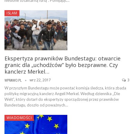
niesione totalitarną furią”. Pomijając…
ISLAM
Ekspertyza prawników Bundestagu: otwarcie
granic dla „uchodźców” było bezprawne. Czy
kanclerz Merkel…
wrz 22, 2017
3
WPRAWO.PL
W przyszłym Bundestagu może powstać komisja śledcza, która zbada
politykę migracyjną kanclerz Angeli Merkel. Według dziennika „Die
Welt”, który dotarł do ekspertyzy sporządzonej przez prawników
Bundestagu, doszło od poważnych…
WIADOMOŚCI