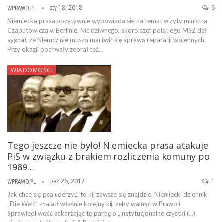
sty 18, 2018
6
WPRAWO.PL
Niemiecka prasa pozytywnie wypowiada się na temat wizyty ministra
Czaputowicza w Berlinie. Nic dziwnego, skoro szef polskiego MSZ dał
sygnał, że Niemcy nie muszą martwić się sprawą reparacji wojennych.
Przy okazji pochwały zebrał też…
WIADOMOŚCI
Tego jeszcze nie było! Niemiecka prasa atakuje
PiS w związku z brakiem rozliczenia komuny po
1989…
paź 26, 2017
1
WPRAWO.PL
Jak chce się psa uderzyć, to kij zawsze się znajdzie. Niemiecki dziennik
„Die Welt” znalazł właśnie kolejny kij, żeby walnąć w Prawo i
Sprawiedliwość oskarżając tę partię o „instytucjonalne czystki (…)