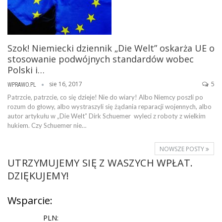
Szok! Niemiecki dziennik „Die Welt” oskarża UE o
stosowanie podwójnych standardów wobec
Polski i…
sie 16, 2017
5
WPRAWO.PL
Patrzcie, patrzcie, co się dzieje! Nie do wiary! Albo Niemcy poszli po
rozum do głowy, albo wystraszyli się żądania reparacji wojennych, albo
autor artykułu w „Die Welt” Dirk Schuemer wyleci z roboty z wielkim
hukiem. Czy Schuemer nie…
NOWSZE POSTY
UTRZYMUJEMY SIĘ Z WASZYCH WPŁAT.
DZIĘKUJEMY!
Wsparcie:
PLN: