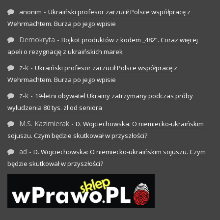
-
anonim
Ukraiński profesor zarzucił Polsce współpracę z
Wehrmachtem. Burza po jego wpisie
Demokryta
-
Bojkot produktów z kodem „482”. Coraz więcej
apeli o rezygnację z ukraińskich marek
z-k
-
Ukraiński profesor zarzucił Polsce współpracę z
Wehrmachtem. Burza po jego wpisie
z-k
-
19-letni obywatel Ukrainy zatrzymany podczas próby
wyłudzenia 80 tys. zł od seniora
M.S. Kazimierak
-
D. Wojciechowska: O niemiecko-ukraińskim
sojuszu. Czym będzie skutkował w przyszłości?
ad
-
D. Wojciechowska: O niemiecko-ukraińskim sojuszu. Czym
będzie skutkował w przyszłości?