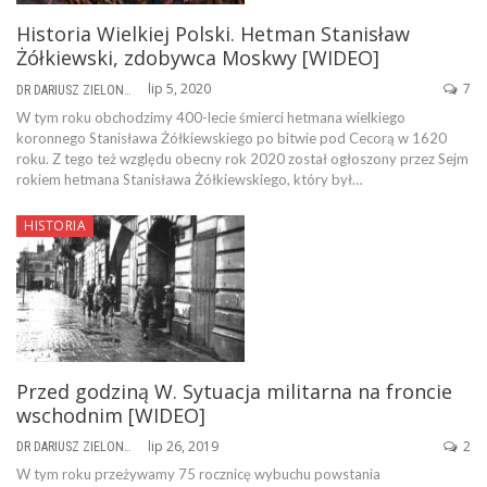
Historia Wielkiej Polski. Hetman Stanisław
Żółkiewski, zdobywca Moskwy [WIDEO]
lip 5, 2020
7
DR DARIUSZ ZIELONKA
W tym roku obchodzimy 400-lecie śmierci hetmana wielkiego
koronnego Stanisława Żółkiewskiego po bitwie pod Cecorą w 1620
roku. Z tego też względu obecny rok 2020 został ogłoszony przez Sejm
rokiem hetmana Stanisława Żółkiewskiego, który był…
HISTORIA
Przed godziną W. Sytuacja militarna na froncie
wschodnim [WIDEO]
lip 26, 2019
2
DR DARIUSZ ZIELONKA
W tym roku przeżywamy 75 rocznicę wybuchu powstania