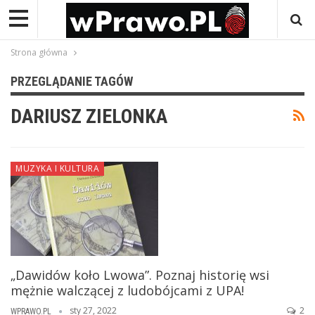
Strona główna
PRZEGLĄDANIE TAGÓW
DARIUSZ ZIELONKA
MUZYKA I KULTURA
„Dawidów koło Lwowa”. Poznaj historię wsi
mężnie walczącej z ludobójcami z UPA!
sty 27, 2022
2
WPRAWO.PL