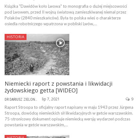
Książka "Dawidów koło Lwowa" to monografia o dużej miejscowości
pod Lwowem, przed II wojną światową zamieszkiwanej niemal przez
Polaków (2840 mieszkańców). Była to polska wieś o charakterze
osiedla robotniczego wpatrzona w pobliski Lwów,…
HISTORIA
Niemiecki raport z powstania i likwidacji
żydowskiego getta [WIDEO]
lip 7, 2021
9
DR DARIUSZ ZIELONKA
Raport Stroopa to oficjalny raport napisany w maju 1943 przez Jürgena
Stroopa, dowódcę niemieckich sił likwidacyjnych w getcie warszawskim.
75-stronicowy dokument opisuje niemiecką wersję wydarzeń podczas
powstania w getcie warszawskim,…
HISTORIA