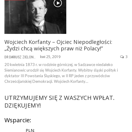
Wojciech Korfanty – Ojciec Niepodległości:
„Żydzi chcą większych praw niż Polacy!”
kwi 25, 2019
3
DR DARIUSZ ZIELONKA
20 kwietnia 1873 r. w rodzinie górniczej, w Sadzawce niedaleko
Siemianowic urodził się Wojciech Korfanty. Wybitny śląski polityk i
dyktator III Powstania Śląskiego, w II RP jeden z przywódców
Chrześcijańskiej Demokracji. Wojciech Korfanty…
UTRZYMUJEMY SIĘ Z WASZYCH WPŁAT.
DZIĘKUJEMY!
Wsparcie:
PLN: