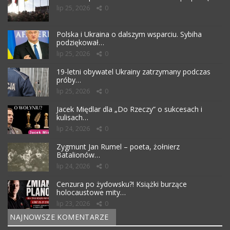
lip 25, 2026
0
Polska i Ukraina o dalszym wsparciu. Sybiha
podziękował…
lip 25, 2026
0
19-letni obywatel Ukrainy zatrzymany podczas
próby…
lip 25, 2026
0
Jacek Międlar dla „Do Rzeczy” o sukcesach i
kulisach…
lip 24, 2026
0
Zygmunt Jan Rumel – poeta, żołnierz
Batalionów…
lip 24, 2026
0
Cenzura po żydowsku?! Książki burzące
holocaustowe mity…
lip 23, 2026
0
NAJNOWSZE KOMENTARZE