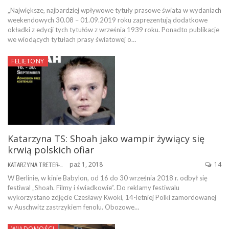
„Największe, najbardziej wpływowe tytuły prasowe świata w wydaniach
weekendowych 30.08 – 01.09.2019 roku zaprezentują dodatkowe
okładki z edycji tych tytułów z września 1939 roku. Ponadto publikacje
we wiodących tytułach prasy światowej o…
FELIETONY
Katarzyna TS: Shoah jako wampir żywiący się
krwią polskich ofiar
paź 1, 2018
14
KATARZYNA TRETER-SIERPIŃSKA
W Berlinie, w kinie Babylon, od 16 do 30 września 2018 r. odbył się
festiwal „Shoah. Filmy i świadkowie”. Do reklamy festiwalu
wykorzystano zdjęcie Czesławy Kwoki, 14-letniej Polki zamordowanej
w Auschwitz zastrzykiem fenolu. Obozowe…
WIADOMOŚCI