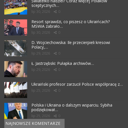
Światełko nadziei? Coraz więcej Polaków
sceptycznych…
lip 30, 2026
0
Resort sprawdzi, co piszesz o Ukraińcach?
MSWiA zabrało…
lip 30, 2026
0
D. Wojciechowska: Ile przecierpieli kresowi
Polacy,…
lip 29, 2026
0
Ł. Jastrzębski: Pułapka archiwów…
lip 29, 2026
0
Ukraiński profesor zarzucił Polsce współpracę z…
lip 25, 2026
0
Polska i Ukraina o dalszym wsparciu. Sybiha
podziękował…
lip 25, 2026
0
NAJNOWSZE KOMENTARZE