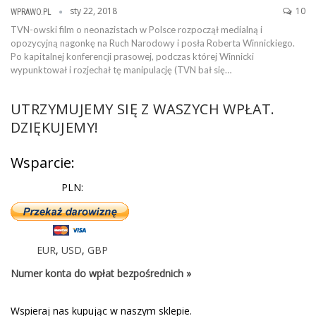
sty 22, 2018
10
WPRAWO.PL
TVN-owski film o neonazistach w Polsce rozpoczął medialną i
opozycyjną nagonkę na Ruch Narodowy i posła Roberta Winnickiego.
Po kapitalnej konferencji prasowej, podczas której Winnicki
wypunktował i rozjechał tę manipulację (TVN bał się…
UTRZYMUJEMY SIĘ Z WASZYCH WPŁAT.
DZIĘKUJEMY!
Wsparcie:
PLN:
EUR
,
USD
,
GBP
Numer konta do wpłat bezpośrednich »
Wspieraj nas kupując w naszym sklepie.