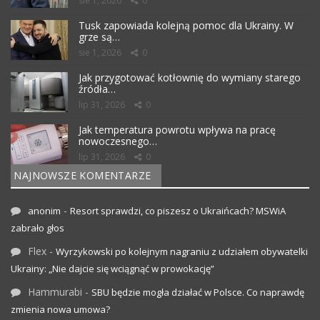
sie 1, 2026
0
Tusk zapowiada kolejną pomoc dla Ukrainy. W
grze są…
sie 1, 2026
0
Jak przygotować kotłownię do wymiany starego
źródła…
lip 31, 2026
0
Jak temperatura powrotu wpływa na pracę
nowoczesnego…
lip 31, 2026
0
NAJNOWSZE KOMENTARZE
-
anonim
Resort sprawdzi, co piszesz o Ukraińcach? MSWiA
zabrało głos
Flex
-
Wyrzykowski po kolejnym nagraniu z udziałem obywatelki
Ukrainy: „Nie dajcie się wciągnąć w prowokację”
Hammurabi
-
SBU będzie mogła działać w Polsce. Co naprawdę
zmienia nowa umowa?