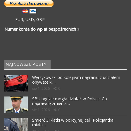
EUR
,
USD
,
GBP
Numer konta do wpłat bezpośrednich »
NAJNOWSZE POSTY
Wyrzykowski po kolejnym nagraniu z udziałem
obywatelki…
sie 1, 2026
0
SBU będzie mogła działać w Polsce. Co
naprawdę zmienia…
sie 1, 2026
0
Śmierć 31-latki w policyjnej celi. Policjantka
miała…