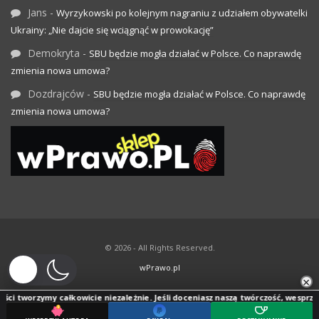
Jans
-
Wyrzykowski po kolejnym nagraniu z udziałem obywatelki
Ukrainy: „Nie dajcie się wciągnąć w prowokację”
Demokryta
-
SBU będzie mogła działać w Polsce. Co naprawdę
zmienia nowa umowa?
Dozdrajców
-
SBU będzie mogła działać w Polsce. Co naprawdę
zmienia nowa umowa?
© 2026 - All Rights Reserved.
wPrawo.pl
×
ci tworzymy całkowicie niezależnie. Jeśli doceniasz naszą twórczość, wesprzyj j