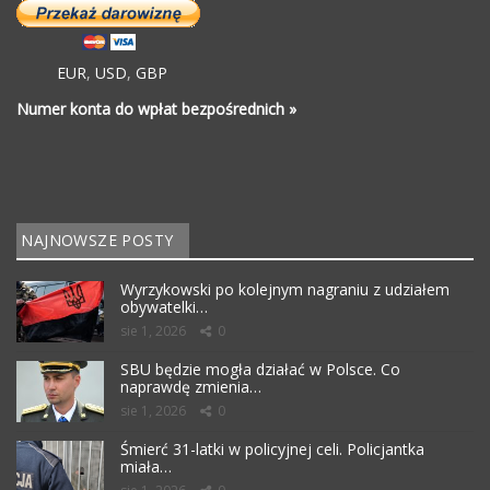
EUR
,
USD
,
GBP
Numer konta do wpłat bezpośrednich »
NAJNOWSZE POSTY
Wyrzykowski po kolejnym nagraniu z udziałem
obywatelki…
sie 1, 2026
0
SBU będzie mogła działać w Polsce. Co
naprawdę zmienia…
sie 1, 2026
0
Śmierć 31-latki w policyjnej celi. Policjantka
miała…