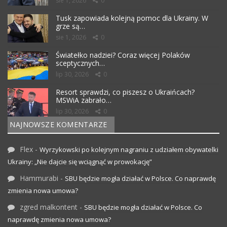
sie 1, 2026
0
Tusk zapowiada kolejną pomoc dla Ukrainy. W
grze są…
sie 1, 2026
0
Światełko nadziei? Coraz więcej Polaków
sceptycznych…
lip 30, 2026
0
Resort sprawdzi, co piszesz o Ukraińcach?
MSWiA zabrało…
lip 30, 2026
0
NAJNOWSZE KOMENTARZE
Flex
-
Wyrzykowski po kolejnym nagraniu z udziałem obywatelki
Ukrainy: „Nie dajcie się wciągnąć w prowokację”
Hammurabi
-
SBU będzie mogła działać w Polsce. Co naprawdę
zmienia nowa umowa?
zgred malkontent
-
SBU będzie mogła działać w Polsce. Co
naprawdę zmienia nowa umowa?