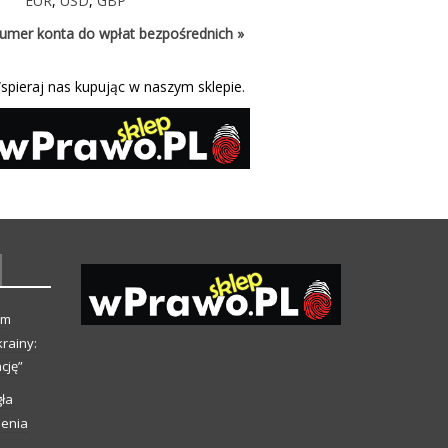
EUR
,
USD
,
GBP
umer konta do wpłat bezpośrednich »
spieraj nas kupując w naszym sklepie.
ym
rainy:
cję”
ła
ienia