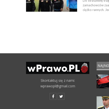
Do straszliwej tra
zamachowców zaat
ciężko rannych. J
NAJNO
Skontaktuj się z nami:
wprawopl@gmail.com