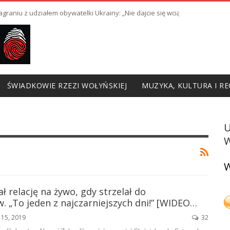
raniu z udziałem obywatelki Ukrainy: „Nie dajcie się wciągnąć w prowoka
ŚWIADKOWIE RZEZI WOŁYŃSKIEJ
MUZYKA, KULTURA I RE
W
W
 relację na żywo, gdy strzelał do
 „To jeden z najczarniejszych dni!” [WIDEO…
 15, 2019
32