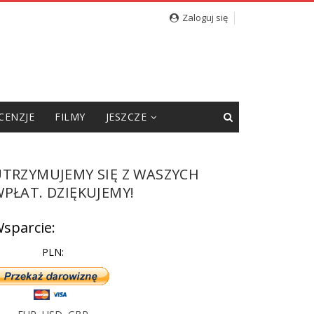
cję”
Zaloguj się
CENZJE
FILMY
JESZCZE
UTRZYMUJEMY SIĘ Z WASZYCH
PŁAT. DZIĘKUJEMY!
sparcie:
PLN: