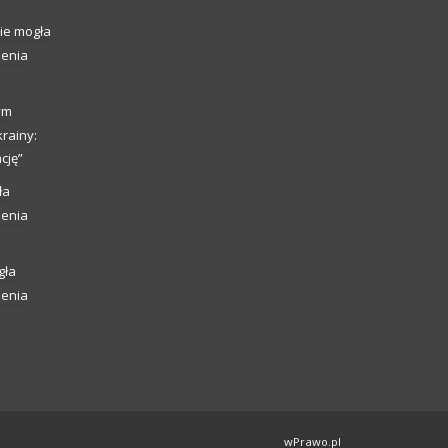
ie mogła
ienia
ym
rainy:
cję”
ła
ienia
gła
ienia
wPrawo.pl