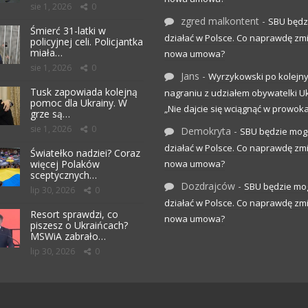
sie 1, 2026
0
zgred malkontent
-
SBU będz
Śmierć 31-latki w
działać w Polsce. Co naprawdę zm
policyjnej celi. Policjantka
miała…
nowa umowa?
sie 1, 2026
0
Jans
-
Wyrzykowski po kolejn
Tusk zapowiada kolejną
nagraniu z udziałem obywatelki Uk
pomoc dla Ukrainy. W
„Nie dajcie się wciągnąć w prowoka
grze są…
sie 1, 2026
0
Demokryta
-
SBU będzie mog
działać w Polsce. Co naprawdę zm
Światełko nadziei? Coraz
więcej Polaków
nowa umowa?
sceptycznych…
Dozdrajców
-
SBU będzie mo
lip 30, 2026
0
działać w Polsce. Co naprawdę zm
Resort sprawdzi, co
nowa umowa?
piszesz o Ukraińcach?
MSWiA zabrało…
lip 30, 2026
0