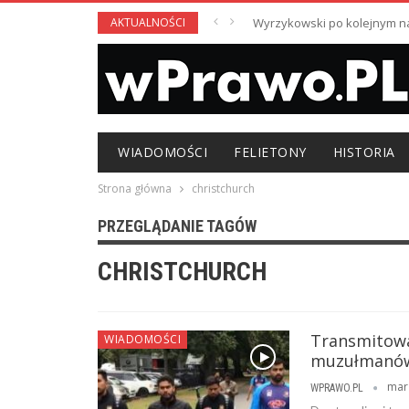
AKTUALNOŚCI
Wyrzykowski po kolejnym nag
WIADOMOŚCI
FELIETONY
HISTORIA
Strona główna
christchurch
PRZEGLĄDANIE TAGÓW
CHRISTCHURCH
Transmitował
WIADOMOŚCI
muzułmanów.
mar
WPRAWO.PL