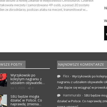
gedii doszło a Nowej Zelandii w miejscowości Christchurch. Czterech
akowała meczety i zamordowano 49 osób, a ponad 20 zostało
N
eden ze zbrodniarzy, podczas ataku na meczet, transmitował w…
W
WSZE POSTY
NAJNOWSZE KOMENTARZE
Wyrzykowski po
Flex
-
Wyrzykowski po kolejn
kolejnym nagraniu z
nagraniu z udziałem obywatelki Uk
udziałem obywatelki…
„Nie dajcie się wciągnąć w prowoka
sie 1, 2026
0
Hammurabi
-
SBU będzie mog
SBU będzie mogła
działać w Polsce. Co
działać w Polsce. Co naprawdę zm
naprawdę zmienia…
nowa umowa?