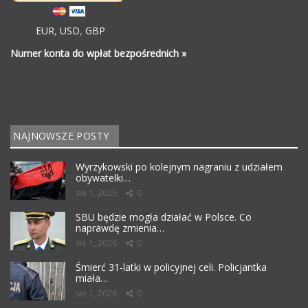
EUR
,
USD
,
GBP
Numer konta do wpłat bezpośrednich »
NAJNOWSZE POSTY
Wyrzykowski po kolejnym nagraniu z udziałem
obywatelki…
sie 1, 2026
0
SBU będzie mogła działać w Polsce. Co
naprawdę zmienia…
sie 1, 2026
0
Śmierć 31-latki w policyjnej celi. Policjantka
miała…
sie 1, 2026
0