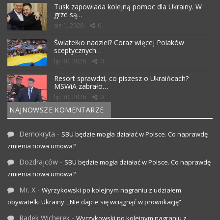
Tusk zapowiada kolejną pomoc dla Ukrainy. W
grze są…
sie 1, 2026
0
Światełko nadziei? Coraz więcej Polaków
sceptycznych…
lip 30, 2026
0
Resort sprawdzi, co piszesz o Ukraińcach?
MSWiA zabrało…
lip 30, 2026
0
NAJNOWSZE KOMENTARZE
Demokryta
-
SBU będzie mogła działać w Polsce. Co naprawdę
zmienia nowa umowa?
Dozdrajców
-
SBU będzie mogła działać w Polsce. Co naprawdę
zmienia nowa umowa?
Mr. X
-
Wyrzykowski po kolejnym nagraniu z udziałem
obywatelki Ukrainy: „Nie dajcie się wciągnąć w prowokację”
Radek Wicherek
-
Wyrzykowski po kolejnym nagraniu z