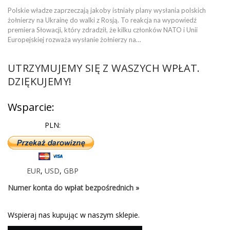
Polskie władze zaprzeczają jakoby istniały plany wysłania polskich
żołnierzy na Ukrainę do walki z Rosją. To reakcja na wypowiedź
premiera Słowacji, który zdradził, że kilku członków NATO i Unii
Europejskiej rozważa wysłanie żołnierzy na…
UTRZYMUJEMY SIĘ Z WASZYCH WPŁAT.
DZIĘKUJEMY!
Wsparcie:
PLN:
EUR
,
USD
,
GBP
Numer konta do wpłat bezpośrednich »
Wspieraj nas kupując w naszym sklepie.