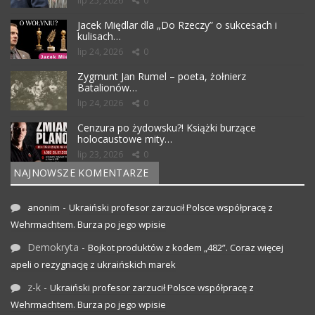
lip 25, 2026
0
Jacek Międlar dla „Do Rzeczy” o sukcesach i
kulisach…
lip 24, 2026
0
Zygmunt Jan Rumel – poeta, żołnierz
Batalionów…
lip 24, 2026
0
Cenzura po żydowsku?! Książki burzące
holocaustowe mity…
lip 23, 2026
0
NAJNOWSZE KOMENTARZE
-
anonim
Ukraiński profesor zarzucił Polsce współpracę z
Wehrmachtem. Burza po jego wpisie
Demokryta
-
Bojkot produktów z kodem „482”. Coraz więcej
apeli o rezygnację z ukraińskich marek
z-k
-
Ukraiński profesor zarzucił Polsce współpracę z
Wehrmachtem. Burza po jego wpisie