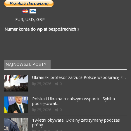
EUR
,
USD
,
GBP
Numer konta do wpłat bezpośrednich »
NAJNOWSZE POSTY
Ukraiński profesor zarzucił Polsce współpracę z…
lip 25, 2026
0
Polska i Ukraina o dalszym wsparciu. Sybiha
podziękował…
lip 25, 2026
0
19-letni obywatel Ukrainy zatrzymany podczas
próby…