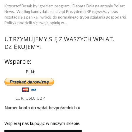
Krzysztof Bosak był gościem programu Debata Dnia na antenie Polsat
News. Według kandydata na urząd Prezydenta RP najwyższy czas
rozstać się z paniką i wrócić do normalnego trybu działania gospodarki.
Polityk podzielił się swoją opinią w…
UTRZYMUJEMY SIĘ Z WASZYCH WPŁAT.
DZIĘKUJEMY!
Wsparcie:
PLN:
EUR
,
USD
,
GBP
Numer konta do wpłat bezpośrednich »
Wspieraj nas kupując w naszym sklepie.