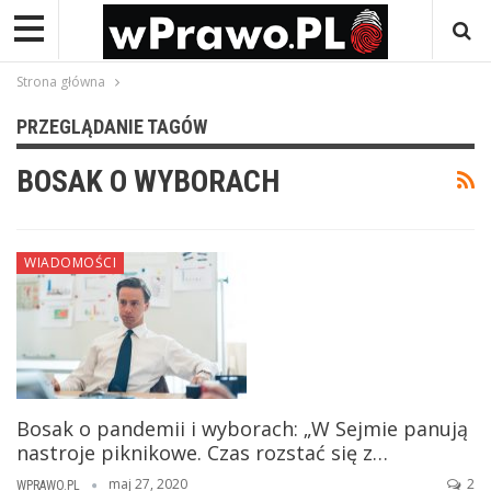
Strona główna
PRZEGLĄDANIE TAGÓW
BOSAK O WYBORACH
WIADOMOŚCI
Bosak o pandemii i wyborach: „W Sejmie panują
nastroje piknikowe. Czas rozstać się z…
maj 27, 2020
2
WPRAWO.PL