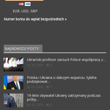
EUR
,
USD
,
GBP
Numer konta do wpłat bezpośrednich »
NAJNOWSZE POSTY
Ukraiński profesor zarzucił Polsce współpracę z…
lip 25, 2026
0
Polska i Ukraina o dalszym wsparciu. Sybiha
podziękował…
lip 25, 2026
0
19-letni obywatel Ukrainy zatrzymany podczas
próby…
lip 25, 2026
0