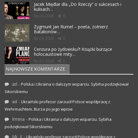
Jacek Międlar dla „Do Rzeczy” o sukcesach i
kulisach…
lip 24, 2026
0
Zygmunt Jan Rumel – poeta, żołnierz
Batalionów…
lip 24, 2026
0
Cenzura po żydowsku?! Książki burzące
holocaustowe mity…
lip 23, 2026
0
NAJNOWSZE KOMENTARZE
ad
-
Polska i Ukraina o dalszym wsparciu. Sybiha podziękował
Sikorskiemu
ad
-
Ukraiński profesor zarzucił Polsce współpracę z
Wehrmachtem. Burza po jego wpisie
Irmina
-
Polska i Ukraina o dalszym wsparciu. Sybiha
podziękował Sikorskiemu
Mr. X
-
Ukraiński profesor zarzucił Polsce współpracę z