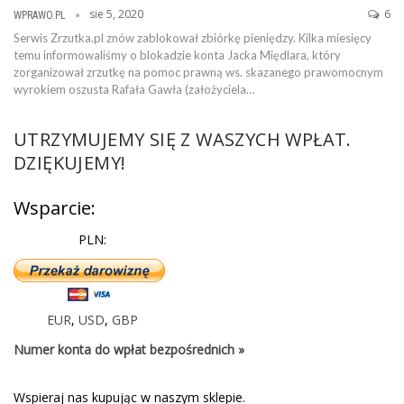
sie 5, 2020
6
WPRAWO.PL
Serwis Zrzutka.pl znów zablokował zbiórkę pieniędzy. Kilka miesięcy
temu informowaliśmy o blokadzie konta Jacka Międlara, który
zorganizował zrzutkę na pomoc prawną ws. skazanego prawomocnym
wyrokiem oszusta Rafała Gawła (założyciela…
UTRZYMUJEMY SIĘ Z WASZYCH WPŁAT.
DZIĘKUJEMY!
Wsparcie:
PLN:
EUR
,
USD
,
GBP
Numer konta do wpłat bezpośrednich »
Wspieraj nas kupując w naszym sklepie.