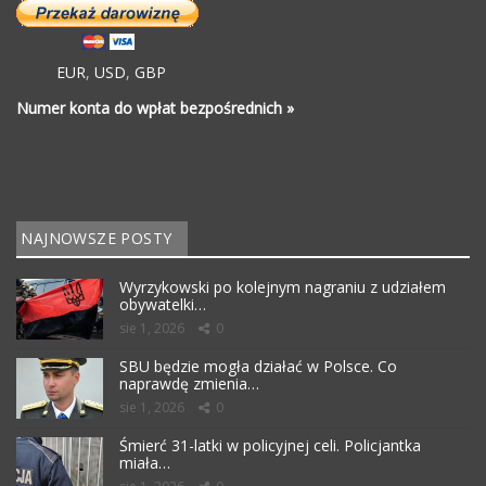
EUR
,
USD
,
GBP
Numer konta do wpłat bezpośrednich »
NAJNOWSZE POSTY
Wyrzykowski po kolejnym nagraniu z udziałem
obywatelki…
sie 1, 2026
0
SBU będzie mogła działać w Polsce. Co
naprawdę zmienia…
sie 1, 2026
0
Śmierć 31-latki w policyjnej celi. Policjantka
miała…