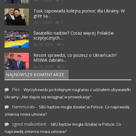
sie 1, 2026
0
Tusk zapowiada kolejną pomoc dla Ukrainy. W
grze są…
sie 1, 2026
0
Światełko nadziei? Coraz więcej Polaków
sceptycznych…
lip 30, 2026
0
Resort sprawdzi, co piszesz o Ukraińcach?
MSWiA zabrało…
lip 30, 2026
0
NAJNOWSZE KOMENTARZE
Flex
-
Wyrzykowski po kolejnym nagraniu z udziałem obywatelki
Ukrainy: „Nie dajcie się wciągnąć w prowokację”
Hammurabi
-
SBU będzie mogła działać w Polsce. Co naprawdę
zmienia nowa umowa?
zgred malkontent
-
SBU będzie mogła działać w Polsce. Co
naprawdę zmienia nowa umowa?