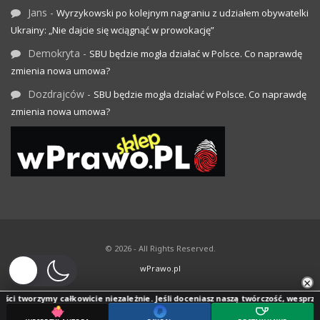
Jans
-
Wyrzykowski po kolejnym nagraniu z udziałem obywatelki
Ukrainy: „Nie dajcie się wciągnąć w prowokację”
Demokryta
-
SBU będzie mogła działać w Polsce. Co naprawdę
zmienia nowa umowa?
Dozdrajców
-
SBU będzie mogła działać w Polsce. Co naprawdę
zmienia nowa umowa?
© 2026 - All Rights Reserved.
wPrawo.pl
×
ci tworzymy całkowicie niezależnie. Jeśli doceniasz naszą twórczość, wesprzyj j