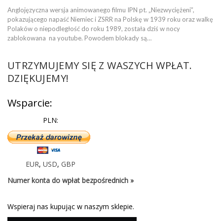
Anglojęzyczna wersja animowanego filmu IPN pt. „Niezwyciężeni”,
pokazującego napaść Niemiec i ZSRR na Polskę w 1939 roku oraz walkę
Polaków o niepodległość do roku 1989, została dziś w nocy
zablokowana na youtube. Powodem blokady są…
UTRZYMUJEMY SIĘ Z WASZYCH WPŁAT.
DZIĘKUJEMY!
Wsparcie:
PLN:
EUR
,
USD
,
GBP
Numer konta do wpłat bezpośrednich »
Wspieraj nas kupując w naszym sklepie.