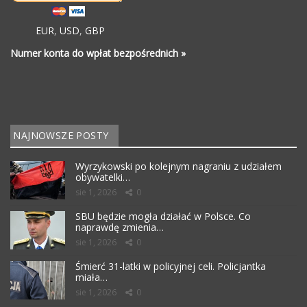
EUR
,
USD
,
GBP
Numer konta do wpłat bezpośrednich »
NAJNOWSZE POSTY
Wyrzykowski po kolejnym nagraniu z udziałem
obywatelki…
sie 1, 2026
0
SBU będzie mogła działać w Polsce. Co
naprawdę zmienia…
sie 1, 2026
0
Śmierć 31-latki w policyjnej celi. Policjantka
miała…
sie 1, 2026
0