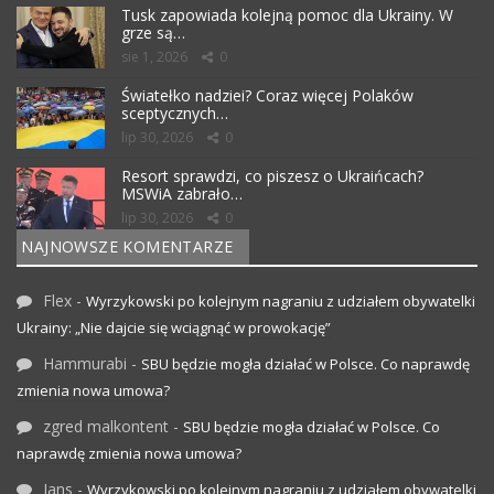
Tusk zapowiada kolejną pomoc dla Ukrainy. W
grze są…
sie 1, 2026
0
Światełko nadziei? Coraz więcej Polaków
sceptycznych…
lip 30, 2026
0
Resort sprawdzi, co piszesz o Ukraińcach?
MSWiA zabrało…
lip 30, 2026
0
NAJNOWSZE KOMENTARZE
Flex
-
Wyrzykowski po kolejnym nagraniu z udziałem obywatelki
Ukrainy: „Nie dajcie się wciągnąć w prowokację”
Hammurabi
-
SBU będzie mogła działać w Polsce. Co naprawdę
zmienia nowa umowa?
zgred malkontent
-
SBU będzie mogła działać w Polsce. Co
naprawdę zmienia nowa umowa?
Jans
-
Wyrzykowski po kolejnym nagraniu z udziałem obywatelki