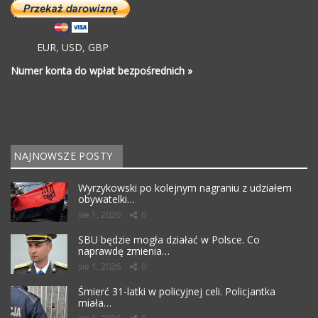
EUR
,
USD
,
GBP
Numer konta do wpłat bezpośrednich »
NAJNOWSZE POSTY
Wyrzykowski po kolejnym nagraniu z udziałem
obywatelki…
sie 1, 2026
0
SBU będzie mogła działać w Polsce. Co
naprawdę zmienia…
sie 1, 2026
0
Śmierć 31-latki w policyjnej celi. Policjantka
miała…