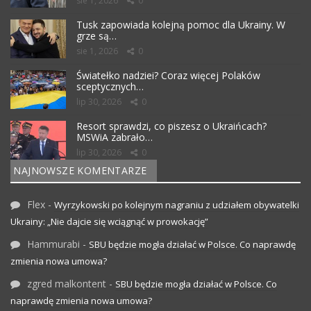
sie 1, 2026
0
Tusk zapowiada kolejną pomoc dla Ukrainy. W
grze są…
sie 1, 2026
0
Światełko nadziei? Coraz więcej Polaków
sceptycznych…
lip 30, 2026
0
Resort sprawdzi, co piszesz o Ukraińcach?
MSWiA zabrało…
lip 30, 2026
0
NAJNOWSZE KOMENTARZE
Flex
-
Wyrzykowski po kolejnym nagraniu z udziałem obywatelki
Ukrainy: „Nie dajcie się wciągnąć w prowokację”
Hammurabi
-
SBU będzie mogła działać w Polsce. Co naprawdę
zmienia nowa umowa?
zgred malkontent
-
SBU będzie mogła działać w Polsce. Co
naprawdę zmienia nowa umowa?