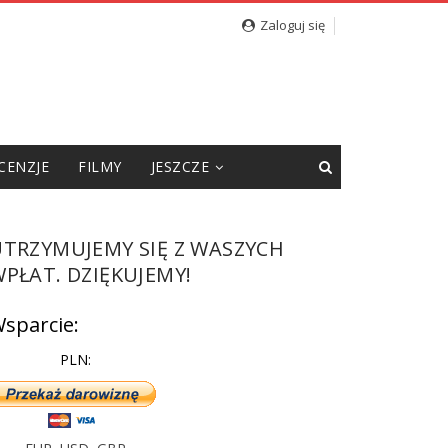
Zaloguj się
CENZJE
FILMY
JESZCZE
UTRZYMUJEMY SIĘ Z WASZYCH
PŁAT. DZIĘKUJEMY!
sparcie:
PLN: