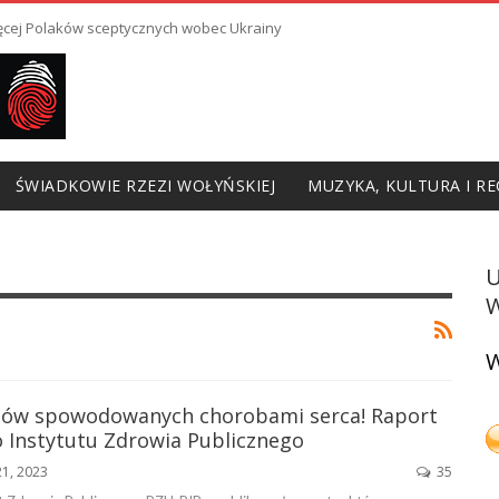
ięcej Polaków sceptycznych wobec Ukrainy
ŚWIADKOWIE RZEZI WOŁYŃSKIEJ
MUZYKA, KULTURA I RE
W
W
nów spowodowanych chorobami serca! Raport
Instytutu Zdrowia Publicznego
21, 2023
35