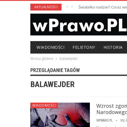
AKTUALNOŚCI
Światełko nadziei? Coraz w
WIADOMOŚCI
FELIETONY
HISTORIA
Strona główna
balawejder
PRZEGLĄDANIE TAGÓW
BALAWEJDER
Wzrost zgo
WIADOMOŚCI
Narodowego 
sty 
WPRAWO.PL