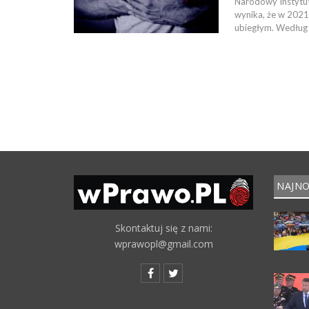
Narodowy Instytut
wynika, że w 2021 
ubiegłym. Według o
NAJNO
Skontaktuj się z nami:
wprawopl@gmail.com