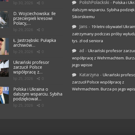
PolishPolackski
-
Polska i Ukr
lip 30, 2026
0
dalszym wsparciu. Sybiha podzię
D. Wojciechowska: Ile
Sikorskiemu
przecierpieli kresowi
Polacy,…
Jans
-
19-letni obywatel Ukrai
lip 29, 2026
0
zatrzymany podczas próby wyłudz
Ł. Jastrzębski: Pułapka
tys. zł od seniora
archiwów…
ad
-
Ukraiński profesor zarzuc
lip 29, 2026
0
współpracę z Wehrmachtem. Burz
Ukraiński profesor
jego wpisie
zarzucił Polsce
współpracę z…
Katarzyna
-
Ukraiński profes
lip 25, 2026
0
zarzucił Polsce współpracę z
Polska i Ukraina o
Wehrmachtem. Burza po jego wpis
dalszym wsparciu. Sybiha
podziękował…
lip 25, 2026
0