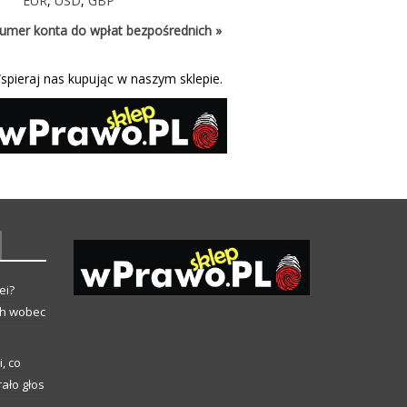
EUR
,
USD
,
GBP
umer konta do wpłat bezpośrednich »
spieraj nas kupując w naszym sklepie.
ei?
ch wobec
, co
ało głos