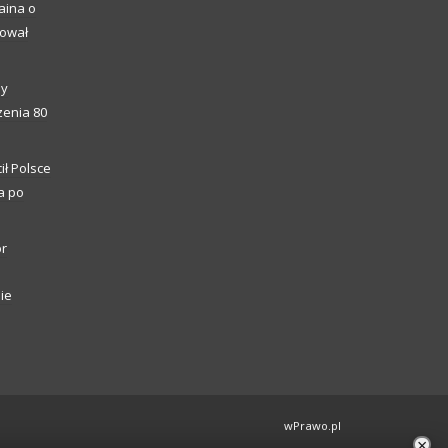
aina o
kował
ny
enia 80
ił Polsce
a po
or
ie
wPrawo.pl
×