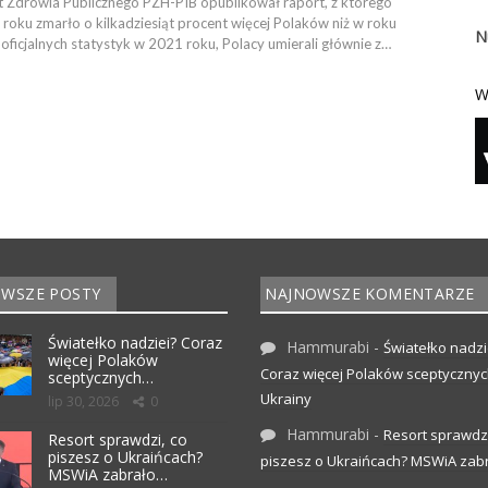
 Zdrowia Publicznego PZH-PIB opublikował raport, z którego
roku zmarło o kilkadziesiąt procent więcej Polaków niż w roku
N
ficjalnych statystyk w 2021 roku, Polacy umierali głównie z…
W
WSZE POSTY
NAJNOWSZE KOMENTARZE
Światełko nadziei? Coraz
Hammurabi
-
Światełko nadzi
więcej Polaków
Coraz więcej Polaków sceptyczny
sceptycznych…
Ukrainy
lip 30, 2026
0
Hammurabi
-
Resort sprawdzi
Resort sprawdzi, co
piszesz o Ukraińcach?
piszesz o Ukraińcach? MSWiA zabr
MSWiA zabrało…