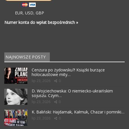
EUR
,
USD
,
GBP
Numer konta do wpłat bezpośrednich »
NAJNOWSZE POSTY
Cenzura po żydowsku?! Książki burzące
holocaustowe mity…
lip 23, 2026
0
D. Wojciechowska: O niemiecko-ukraińskim
sojuszu. Czym…
lip 23, 2026
0
K. Baliński: Hajdamak, Kałmuk, Chazar i pomniki…
lip 23, 2026
0