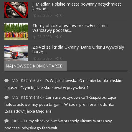
J. Międlar: Polskie miasta powinny natychmiast
zerwać…
lip 23, 2026
0
Tłumy obcokrajowców przeszły ulicami
Warszawy podczas…
lip 23, 2026
0
2,94 zł za litr dla Ukrainy. Dane Orlenu wywołały
burzę…
lip 23, 2026
0
NAJNOWSZE KOMENTARZE
M.S. Kazimierak
-
D. Wojciechowska: O niemiecko-ukraińskim
sojuszu. Czym będzie skutkował w przyszłości?
M.S. Kazimierak
-
Cenzura po żydowsku?! Książki burzące
holocaustowe mity poza targami. W Łodzi premiera III odcinka
„Sąsiadów” Jacka Międlara
Jans
-
Tłumy obcokrajowców przeszły ulicami Warszawy
podczas indyjskiego festiwalu