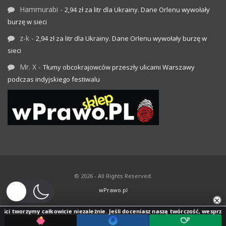
Hammurabi
-
2,94 zł za litr dla Ukrainy. Dane Orlenu wywołały
burzę w sieci
z-k
-
2,94 zł za litr dla Ukrainy. Dane Orlenu wywołały burzę w
sieci
Mr. X
-
Tłumy obcokrajowców przeszły ulicami Warszawy
podczas indyjskiego festiwalu
© 2026 - All Rights Reserved.
wPrawo.pl
×
ci tworzymy całkowicie niezależnie. Jeśli doceniasz naszą twórczość, wesprzyj j