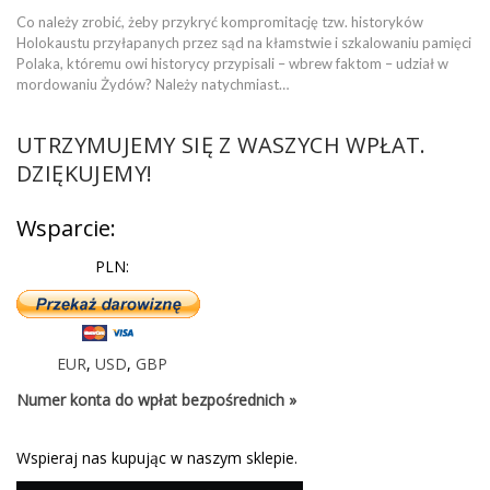
Co należy zrobić, żeby przykryć kompromitację tzw. historyków
Holokaustu przyłapanych przez sąd na kłamstwie i szkalowaniu pamięci
Polaka, któremu owi historycy przypisali – wbrew faktom – udział w
mordowaniu Żydów? Należy natychmiast…
UTRZYMUJEMY SIĘ Z WASZYCH WPŁAT.
DZIĘKUJEMY!
Wsparcie:
PLN:
EUR
,
USD
,
GBP
Numer konta do wpłat bezpośrednich »
Wspieraj nas kupując w naszym sklepie.