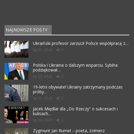
NAJNOWSZE POSTY
Ukraiński profesor zarzucił Polsce współpracę z…
lip 25, 2026
0
Polska i Ukraina o dalszym wsparciu. Sybiha
podziękował…
lip 25, 2026
0
19-letni obywatel Ukrainy zatrzymany podczas
próby…
lip 25, 2026
0
Jacek Międlar dla „Do Rzeczy” o sukcesach i
kulisach…
lip 24, 2026
0
Zygmunt Jan Rumel – poeta, żołnierz