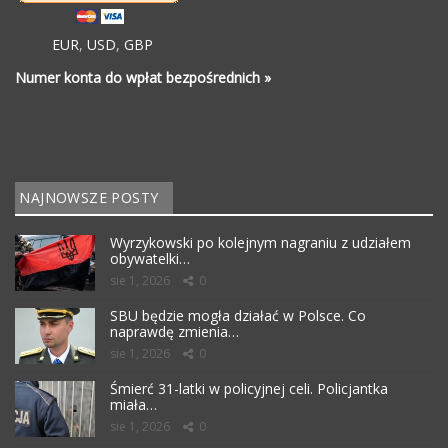
EUR
,
USD
,
GBP
Numer konta do wpłat bezpośrednich »
NAJNOWSZE POSTY
Wyrzykowski po kolejnym nagraniu z udziałem
obywatelki…
sie 1, 2026
0
SBU będzie mogła działać w Polsce. Co
naprawdę zmienia…
sie 1, 2026
0
Śmierć 31-latki w policyjnej celi. Policjantka
miała…
sie 1, 2026
0