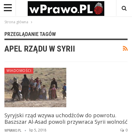
Strona główna
PRZEGLĄDANIE TAGÓW
APEL RZĄDU W SYRII
WIADOMOŚCI
Syryjski rząd wzywa uchodźców do powrotu.
Baszszar Al-Asad powoli przywraca Syrii wolność
lip 5, 2018
0
WPRAWO.PL