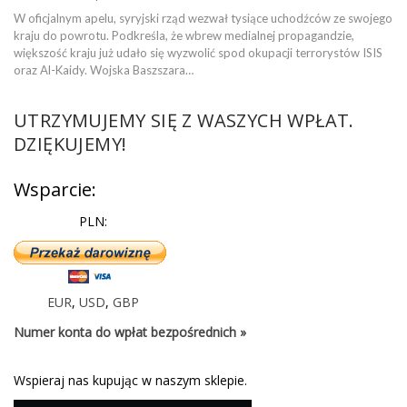
W oficjalnym apelu, syryjski rząd wezwał tysiące uchodźców ze swojego
kraju do powrotu. Podkreśla, że wbrew medialnej propagandzie,
większość kraju już udało się wyzwolić spod okupacji terrorystów ISIS
oraz Al-Kaidy. Wojska Baszszara…
UTRZYMUJEMY SIĘ Z WASZYCH WPŁAT.
DZIĘKUJEMY!
Wsparcie:
PLN:
EUR
,
USD
,
GBP
Numer konta do wpłat bezpośrednich »
Wspieraj nas kupując w naszym sklepie.