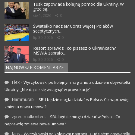
Tusk zapowiada kolejną pomoc dla Ukrainy. W
grze są…
sie 1, 2026
0
Światełko nadziei? Coraz więcej Polaków
sceptycznych…
lip 30, 2026
0
Resort sprawdzi, co piszesz o Ukraińcach?
MSWiA zabrało…
lip 30, 2026
0
NAJNOWSZE KOMENTARZE
Flex
-
Wyrzykowski po kolejnym nagraniu z udziałem obywatelki
Ukrainy: „Nie dajcie się wciągnąć w prowokację”
Hammurabi
-
SBU będzie mogła działać w Polsce. Co naprawdę
zmienia nowa umowa?
zgred malkontent
-
SBU będzie mogła działać w Polsce. Co
naprawdę zmienia nowa umowa?
Jans
-
Wyrzykowski po kolejnym nagraniu z udziałem obywatelki