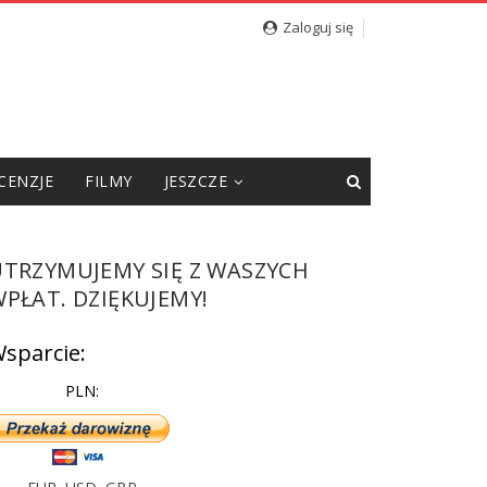
cję”
Zaloguj się
CENZJE
FILMY
JESZCZE
UTRZYMUJEMY SIĘ Z WASZYCH
PŁAT. DZIĘKUJEMY!
sparcie:
PLN: