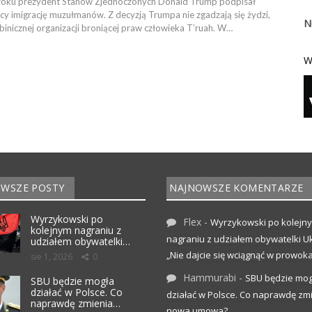
 roku prezydent Stanów Zjednoczonych Donald Trump podpisał
cy imigrację muzułmanów. Z decyzją Trumpa nie zgadzają się żydzi,
N
binicznej organizacji broniącej praw człowieka T’ruah. W…
W
WSZE POSTY
NAJNOWSZE KOMENTARZE
Wyrzykowski po
Flex
-
Wyrzykowski po kolejn
kolejnym nagraniu z
nagraniu z udziałem obywatelki Uk
udziałem obywatelki…
„Nie dajcie się wciągnąć w prowoka
sie 1, 2026
0
Hammurabi
-
SBU będzie mog
SBU będzie mogła
działać w Polsce. Co
działać w Polsce. Co naprawdę zm
naprawdę zmienia…
nowa umowa?