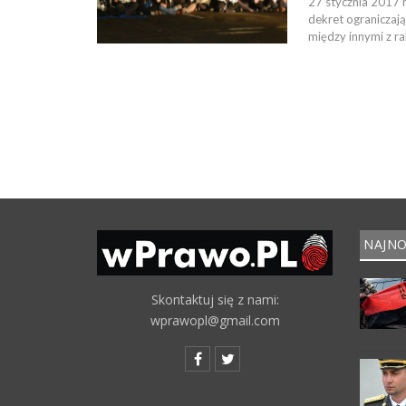
27 stycznia 2017
dekret ograniczają
między innymi z ra
NAJNO
Skontaktuj się z nami:
wprawopl@gmail.com