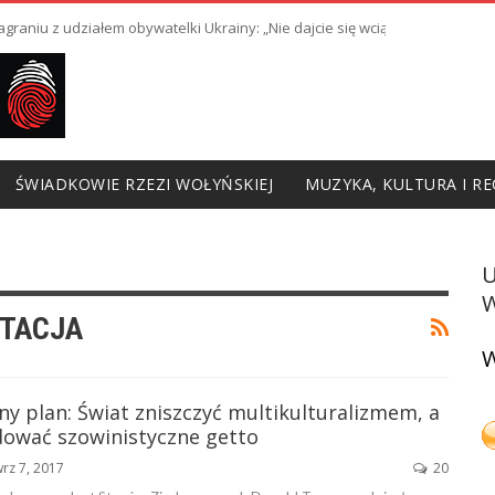
raniu z udziałem obywatelki Ukrainy: „Nie dajcie się wciągnąć w prowoka
ŚWIADKOWIE RZEZI WOŁYŃSKIEJ
MUZYKA, KULTURA I RE
W
STACJA
W
y plan: Świat zniszczyć multikulturalizmem, a
dować szowinistyczne getto
rz 7, 2017
20