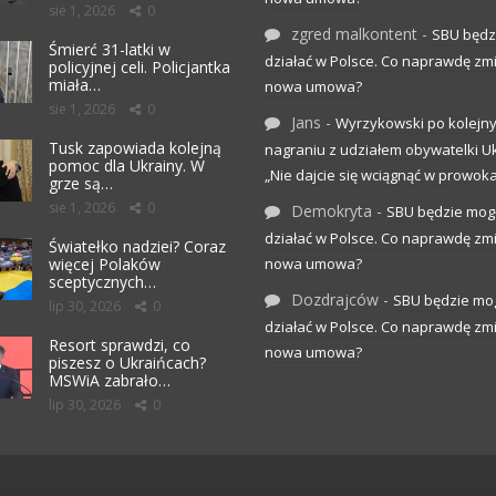
sie 1, 2026
0
zgred malkontent
-
SBU będz
Śmierć 31-latki w
działać w Polsce. Co naprawdę zm
policyjnej celi. Policjantka
miała…
nowa umowa?
sie 1, 2026
0
Jans
-
Wyrzykowski po kolejn
Tusk zapowiada kolejną
nagraniu z udziałem obywatelki Uk
pomoc dla Ukrainy. W
„Nie dajcie się wciągnąć w prowoka
grze są…
sie 1, 2026
0
Demokryta
-
SBU będzie mog
działać w Polsce. Co naprawdę zm
Światełko nadziei? Coraz
więcej Polaków
nowa umowa?
sceptycznych…
Dozdrajców
-
SBU będzie mo
lip 30, 2026
0
działać w Polsce. Co naprawdę zm
Resort sprawdzi, co
nowa umowa?
piszesz o Ukraińcach?
MSWiA zabrało…
lip 30, 2026
0