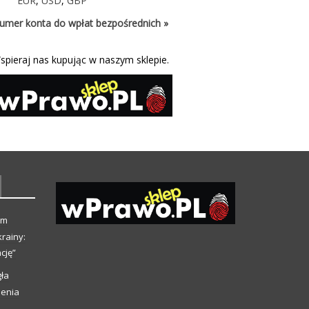
EUR
,
USD
,
GBP
umer konta do wpłat bezpośrednich »
spieraj nas kupując w naszym sklepie.
ym
rainy:
cję”
ła
ienia