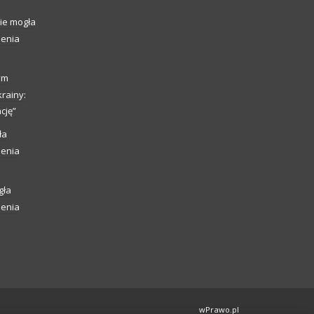
ie mogła
ienia
ym
rainy:
cję”
ła
ienia
gła
ienia
wPrawo.pl