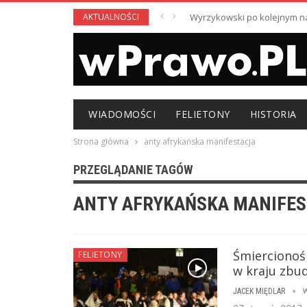
AKTUALNOŚCI
Wyrzykowski po kolejnym nag
WIADOMOŚCI
FELIETONY
HISTORIA
Strona główna
anty afrykańska manifestacja
PRZEGLĄDANIE TAGÓW
ANTY AFRYKAŃSKA MANIFE
Śmiercionośn
FELIETONY
w kraju zbu
w
JACEK MIĘDLAR