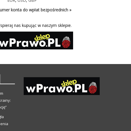
EUR
,
USD
,
GBP
umer konta do wpłat bezpośrednich »
spieraj nas kupując w naszym sklepie.
ym
rainy:
cję”
ła
ienia