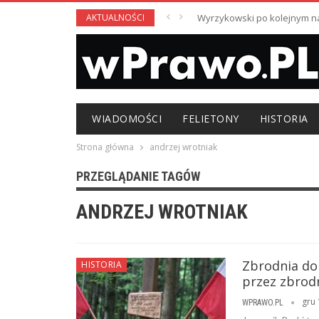
AKTUALNOŚCI
Wyrzykowski po kolejnym nag
WIADOMOŚCI
FELIETONY
HISTORIA
Strona główna
andrzej wrotniak
PRZEGLĄDANIE TAGÓW
ANDRZEJ WROTNIAK
Zbrodnia do
HISTORIA
przez zbrod
gru 
WPRAWO.PL