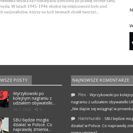
 niewielka wioska na Podkarpaciu położona po prawej stronie Sanu,
myśla. W latach 1945-1946 okolice tej miejscowości były pod
N
ch nacjonalistów, którzy na tych terenach chcieli tworzyć…
W
WSZE POSTY
NAJNOWSZE KOMENTARZE
Wyrzykowski po
Flex
-
Wyrzykowski po kolejn
kolejnym nagraniu z
nagraniu z udziałem obywatelki Uk
udziałem obywatelki…
„Nie dajcie się wciągnąć w prowoka
sie 1, 2026
0
Hammurabi
-
SBU będzie mog
SBU będzie mogła
działać w Polsce. Co
działać w Polsce. Co naprawdę zm
naprawdę zmienia…
nowa umowa?