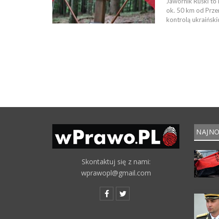
Jawornik Ruski to
ok. 50 km od Prze
kontrolą ukraiński
NAJNO
Skontaktuj się z nami:
wprawopl@gmail.com