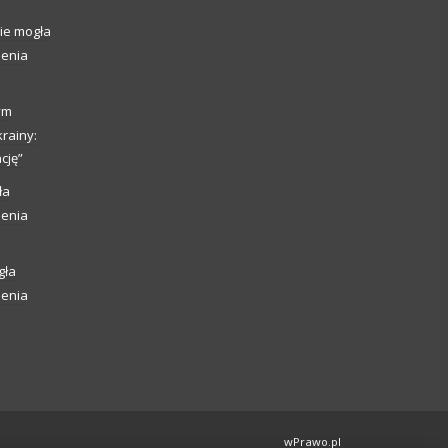
ie mogła
ienia
ym
rainy:
cję”
ła
ienia
gła
ienia
wPrawo.pl