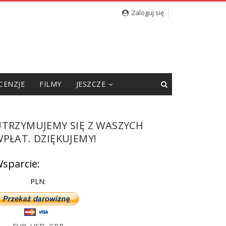
cję”
Zaloguj się
CENZJE
FILMY
JESZCZE
UTRZYMUJEMY SIĘ Z WASZYCH
PŁAT. DZIĘKUJEMY!
sparcie:
PLN: