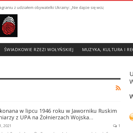
raniu z udziałem obywatelki Ukrainy: „Nie dajcie się wciągnąć w prowoka
ŚWIADKOWIE RZEZI WOŁYŃSKIEJ
MUZYKA, KULTURA I RE
W
W
konana w lipcu 1946 roku w Jaworniku Ruskim
niarzy z UPA na Żołnierzach Wojska…
1, 2021
1