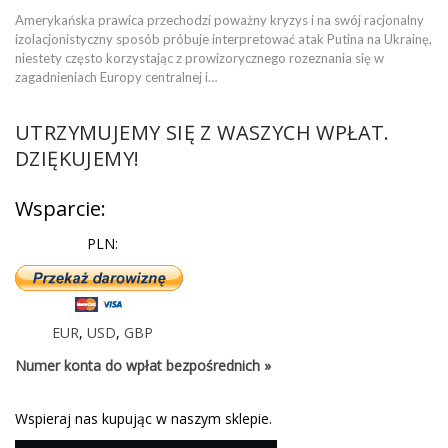
Amerykańska prawica przechodzi poważny kryzys i na swój racjonalny
izolacjonistyczny sposób próbuje interpretować atak Putina na Ukrainę,
niestety często korzystając z prowizorycznego rozeznania się w
zagadnieniach Europy centralnej i…
UTRZYMUJEMY SIĘ Z WASZYCH WPŁAT.
DZIĘKUJEMY!
Wsparcie:
PLN:
EUR
,
USD
,
GBP
Numer konta do wpłat bezpośrednich »
Wspieraj nas kupując w naszym sklepie.