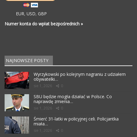
EUR
,
USD
,
GBP
Numer konta do wpłat bezpośrednich »
NAJNOWSZE POSTY
Wyrzykowski po kolejnym nagraniu z udziałem
obywatelki…
sie 1, 2026
0
SBU będzie mogła działać w Polsce. Co
naprawdę zmienia…
sie 1, 2026
0
Śmierć 31-latki w policyjnej celi. Policjantka
miała…
sie 1, 2026
0