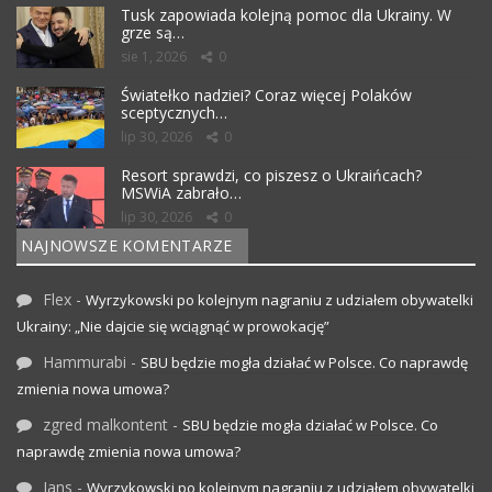
Tusk zapowiada kolejną pomoc dla Ukrainy. W
grze są…
sie 1, 2026
0
Światełko nadziei? Coraz więcej Polaków
sceptycznych…
lip 30, 2026
0
Resort sprawdzi, co piszesz o Ukraińcach?
MSWiA zabrało…
lip 30, 2026
0
NAJNOWSZE KOMENTARZE
Flex
-
Wyrzykowski po kolejnym nagraniu z udziałem obywatelki
Ukrainy: „Nie dajcie się wciągnąć w prowokację”
Hammurabi
-
SBU będzie mogła działać w Polsce. Co naprawdę
zmienia nowa umowa?
zgred malkontent
-
SBU będzie mogła działać w Polsce. Co
naprawdę zmienia nowa umowa?
Jans
-
Wyrzykowski po kolejnym nagraniu z udziałem obywatelki